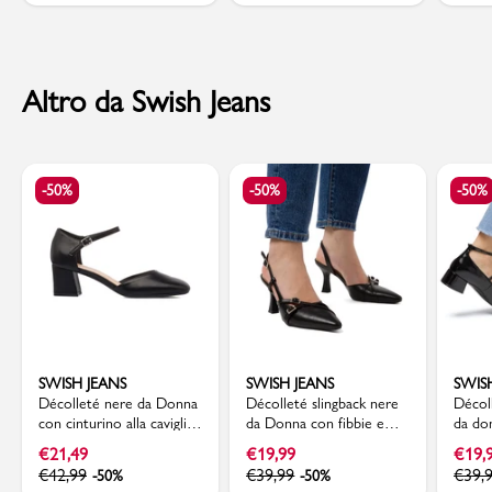
Altro da Swish Jeans
-50%
-50%
-50%
SWISH JEANS
SWISH JEANS
SWIS
Décolleté nere da Donna
Décolleté slingback nere
Décol
con cinturino alla caviglia
da Donna con fibbie e
da do
e tacco 5,5 cm Swish
tacco a rocchetto 7,5 cm
con t
€
21,49
€
19,99
€
19,
Jeans
Swish Jeans
Jeans
€
42,99
€
39,99
€
39,
-50%
-50%