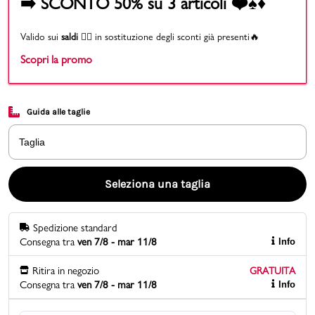
➡️ SCONTO 50% su 3 articoli ❤️♠️♦️
Promo & News
Valido sui
saldi
👉🏻 in sostituzione degli sconti già presenti🔥
Scopri la promo
negozi
contatti
Guida alle taglie
pcard
Taglia
Gift card
Seleziona una taglia
Spedizione standard
Consegna tra
ven 7/8 - mar 11/8
Info
Ritira in negozio
GRATUITA
Consegna tra
ven 7/8 - mar 11/8
Info