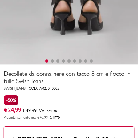
Uomo
Bambino
Sport
Valigie
Décolleté da donna nere con tacco 8 cm e fiocco in
tulle Swish Jeans
SWISH JEANS
-
COD.
W0230T0005
-50%
Marchi
PMagazine
€
24,99
€
49,99
IVA inclusa
Precedentemente era
€
49,99
Info
Accedi | Registrati
Carrello