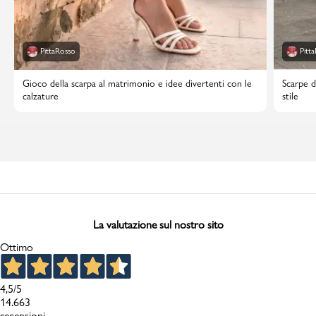
PittaRosso
Pitt
Gioco della scarpa al matrimonio e idee divertenti con le
Scarpe d
calzature
stile
La valutazione sul nostro sito
Ottimo
4,5
/5
14.663
recensioni