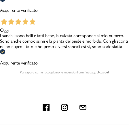
Acquirente verificato
Oggi
I sandali sono belli e fatti bene, la calzata corrisponde al mio numero.
Sono anche comodissimi e la pianta del piede è morbida. Con gli sconti
ne ho approfittato e ho preso diversi sandali estivi, sono soddisfatta
Acquirente verificato
Per sapere come raccogliamo le recensioni con Feedaty
,
clicca qui.