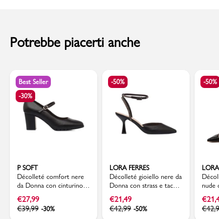
Suola: Gomma
al momento della consegna. Il costo del Contrassegno è pari € 5,00.
Sottopiede: Pelle
Altezza Tacco: 8 cm
Per info sui
Tempi di Spedizione
,
clicca qui
.
Codice articolo: LP755669-19
Potrebbe piacerti anche
Best Seller
-50%
-50%
-30%
P SOFT
LORA FERRES
LORA
Décolleté comfort nere
Décolleté gioiello nere da
Décol
da Donna con cinturino e
Donna con strass e tacco
nude 
tacco a blocco 7 cm P
rocchetto 7 cm Lora
a roc
€
27,99
€
21,49
€
21,
Soft
Ferres
Ferre
€
39,99
€
42,99
€
42,
-30%
-50%