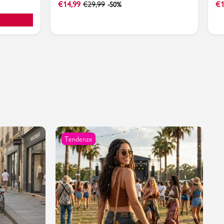
€
14,99
€
29,99
€
1
-50%
Tendenze