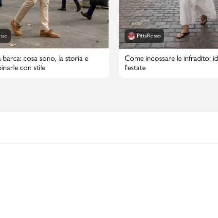
osso
PittaRosso
 barca: cosa sono, la storia e
Come indossare le infradito: id
narle con stile
l’estate