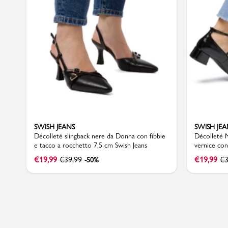
Sport
SWISH JEANS
SWISH JEA
Décolleté slingback nere da Donna con fibbie
Décolleté M
e tacco a rocchetto 7,5 cm Swish Jeans
vernice con
€
19,99
€
39,99
€
19,99
€
3
-50%