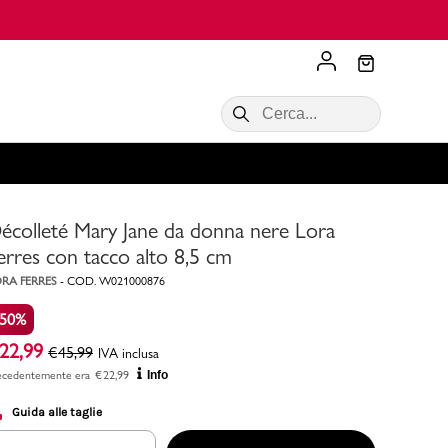
Scopri di più
VALIGIE CIAK
SALDI Donna
Scopri di più!
Acquista ora
Acquista ora
écolleté Mary Jane da donna nere Lora
RONCATO
Acquista ora
Consigli
erres con tacco alto 8,5 cm
RA FERRES
-
COD.
W021000876
Acquista
-50%
22,99
€
45,99
IVA inclusa
ecedentemente era
€
22,99
Info
Guida alle taglie