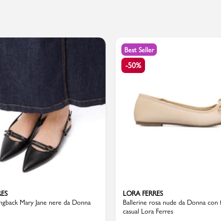
PMagazine
Best Seller
-50%
RES
LORA FERRES
lingback Mary Jane nere da Donna
Ballerine rosa nude da Donna con 
casual Lora Ferres