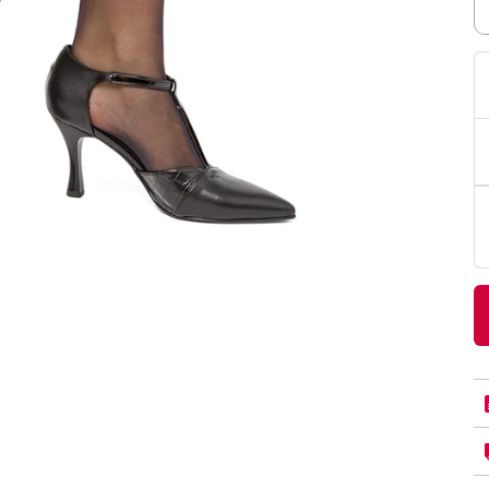
PittaRosso
Donna
mano: la guida
Back to School 2026: la guida definitiva per il
nsieri
rientro a scuola