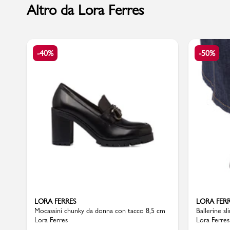
Altro da Lora Ferres
Marchi
-40%
-50%
Accedi | Registrati
Carrello
Promo & News
negozi
contatti
pcard
LORA FERRES
LORA FER
Mocassini chunky da donna con tacco 8,5 cm
Ballerine s
Lora Ferres
Lora Ferres
Gift card