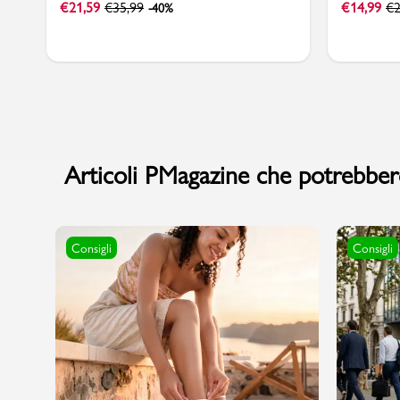
€
21,59
€
35,99
€
14,99
€
2
-40%
Articoli PMagazine che potrebbero
Consigli
Consigli