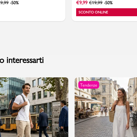
9,99
€
9,99
€
19,99
-50%
-50%
SCONTO ONLINE
 interessarti
Tendenze