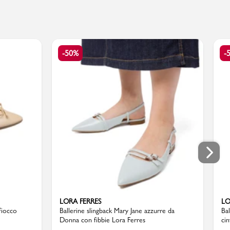
-50%
-
LORA FERRES
LO
fiocco
Ballerine slingback Mary Jane azzurre da
Ba
Donna con fibbie Lora Ferres
cin