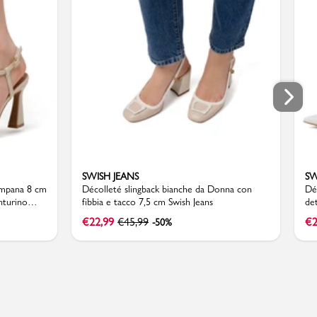
SWISH JEANS
SW
ampana 8 cm
Décolleté slingback bianche da Donna con
Dé
nturino
fibbia e tacco 7,5 cm Swish Jeans
det
€
22,99
€
45,99
€
2
-50%