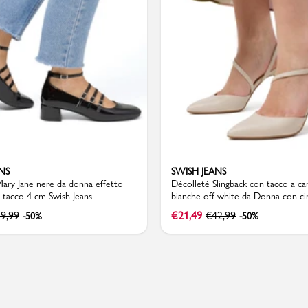
Valigie
NS
SWISH JEANS
ary Jane nere da donna effetto
Décolleté Slingback con tacco a c
 tacco 4 cm Swish Jeans
bianche off-white da Donna con ci
Swish Jeans
9,99
€
21,49
€
42,99
-50%
-50%