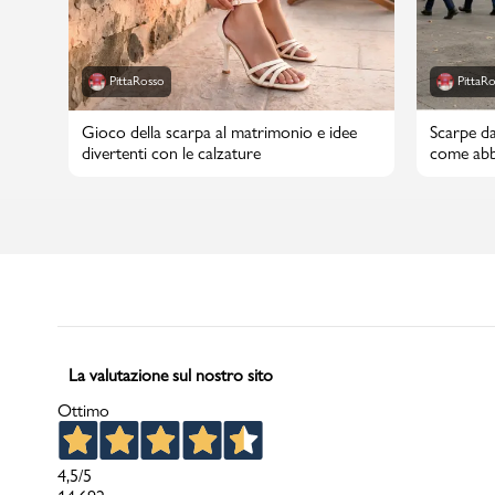
PittaRosso
PittaR
Gioco della scarpa al matrimonio e idee
Scarpe da
divertenti con le calzature
come abbi
La valutazione sul nostro sito
Ottimo
4,5
/5