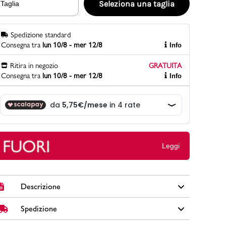
Seleziona una taglia
Taglia
Spedizione standard
PittaRosso
Consegna tra
lun 10/8 - mer 12/8
Info
Scopri di più
Gioco della scarpa al matrimonio e idee
Ritira in negozio
GRATUITA
divertenti con le calzature
Consegna tra
lun 10/8 - mer 12/8
Info
Leggi
Descrizione
Spedizione
Décolleté da donna nere Lora Ferres, con tacco alto a
campana 8,5 cm, cinturino con fibbia e dettaglio effetto