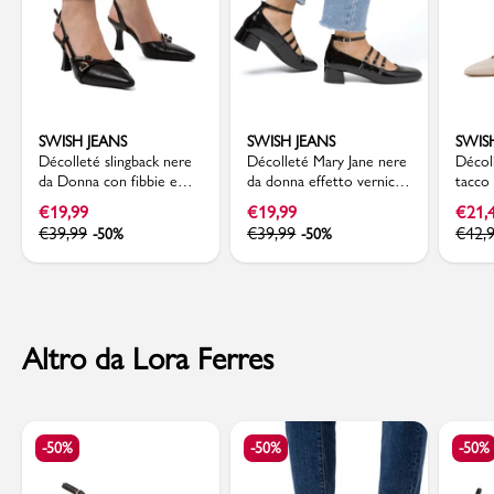
SWISH JEANS
SWISH JEANS
SWIS
Décolleté slingback nere
Décolleté Mary Jane nere
Décol
da Donna con fibbie e
da donna effetto vernice
tacco
tacco a rocchetto 7,5 cm
con tacco 4 cm Swish
bianc
€
19,99
€
19,99
€
21,
Swish Jeans
Jeans
Donna
€
39,99
€
39,99
€
42,
-50%
-50%
Swish 
Altro da Lora Ferres
-50%
-50%
-50%