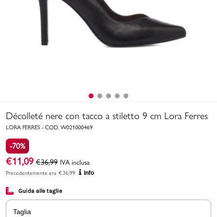
Uomo
Bambino
Sport
Valigie
Décolleté nere con tacco a stiletto 9 cm Lora Ferres
LORA FERRES
-
COD.
W021000469
-70%
€
11,09
€
36,99
IVA inclusa
Marchi
PMagazine
Precedentemente era
€
36,99
Info
Guida alle taglie
Accedi | Registrati
Taglia
Carrello