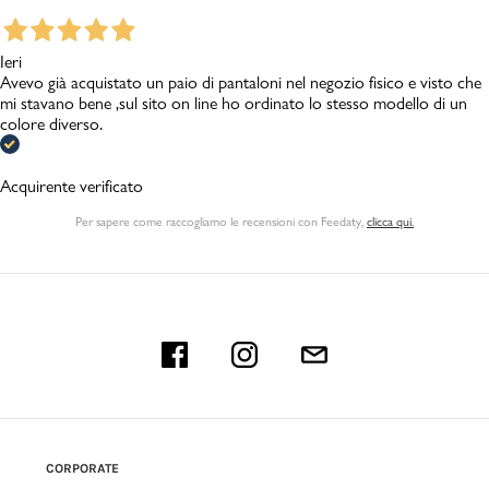
Ieri
Avevo già acquistato un paio di pantaloni nel negozio fisico e visto che
mi stavano bene ,sul sito on line ho ordinato lo stesso modello di un
colore diverso.
Acquirente verificato
Per sapere come raccogliamo le recensioni con Feedaty
,
clicca qui.
CORPORATE