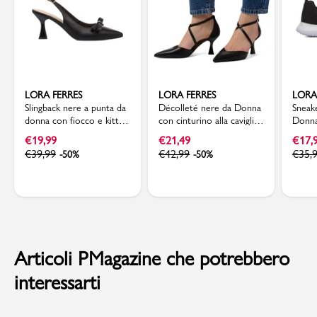
LORA FERRES
LORA FERRES
LORA
Slingback nere a punta da
Décolleté nere da Donna
Sneak
donna con fiocco e kitten
con cinturino alla caviglia
Donna
heels 7,5 cm Lora Ferres
e tacco a rocchetto Lora
trafor
€
19,99
€
21,49
€
17,
Ferres
€
39,99
€
42,99
€
35,
-50%
-50%
Articoli PMagazine che potrebbero
interessarti