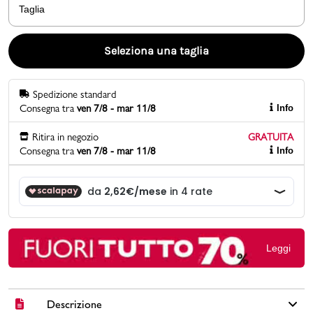
Taglia
Promo & News
Seleziona una taglia
negozi
Spedizione standard
contatti
Consegna tra
ven 7/8 - mar 11/8
Info
pcard
Ritira in negozio
GRATUITA
Consegna tra
ven 7/8 - mar 11/8
Info
Gift card
Leggi
Descrizione