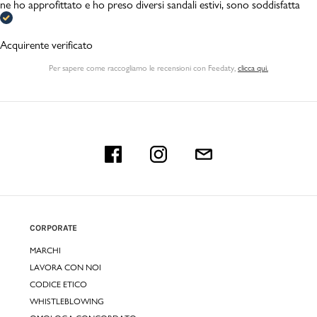
ne ho approfittato e ho preso diversi sandali estivi, sono soddisfatta
Acquirente verificato
Per sapere come raccogliamo le recensioni con Feedaty
,
clicca qui.
CORPORATE
MARCHI
LAVORA CON NOI
CODICE ETICO
WHISTLEBLOWING