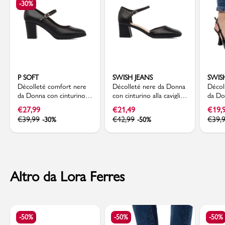
-30%
P SOFT
SWISH JEANS
SWIS
Décolleté comfort nere
Décolleté nere da Donna
Décol
da Donna con cinturino e
con cinturino alla caviglia
da Do
tacco a blocco 7 cm P
e tacco 5,5 cm Swish
tacco
€
27,99
€
21,49
€
19,
Soft
Jeans
Swish 
€
39,99
€
42,99
€
39,
-30%
-50%
Altro da Lora Ferres
-50%
-50%
-50%