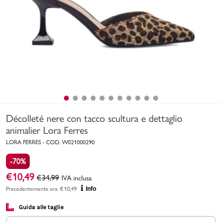
Uomo
Bambino
Sport
Valigie
Décolleté nere con tacco scultura e dettaglio
animalier Lora Ferres
LORA FERRES
-
COD.
W021000290
-70%
Marchi
PMagazine
€
10,49
€
34,99
IVA inclusa
Precedentemente era
€
10,49
Info
Accedi | Registrati
Guida alle taglie
Carrello