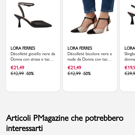
LORA FERRES
LORA FERRES
LORA
Décolleté gioiello nere da
Décolleté bicolore nere e
Slingb
Donna con strass e tacco
nude da Donna con tacco
donna
rocchetto 7 cm Lora
a rocchetto 7,5 cm Lora
heels
€
21,49
€
21,49
€
19,
Ferres
Ferres
€
42,99
€
42,99
€
39,
-50%
-50%
Articoli PMagazine che potrebbero
interessarti