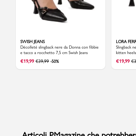
Sport
SWISH JEANS
LORA FER
Décolleté slingback nere da Donna con fibbie
Slingback n
e tacco a rocchetto 7,5 cm Swish Jeans
kitten heel
€
19,99
€
39,99
€
19,99
€
3
-50%
Articoli PMagazine che potrebbero