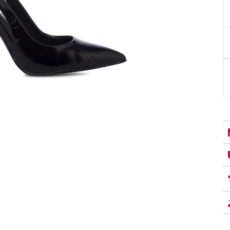
PittaRosso
Donna
mano: la guida
Back to School 2026: la guida definitiva per il
nsieri
rientro a scuola