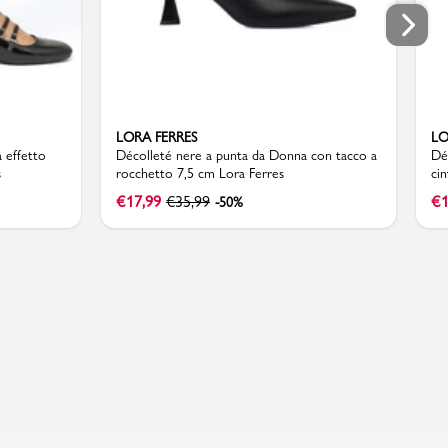
LORA FERRES
LO
 effetto
Décolleté nere a punta da Donna con tacco a
Dé
s
rocchetto 7,5 cm Lora Ferres
cin
€
17,99
€
35,99
€
1
-50%