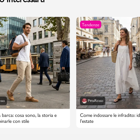
Tendenze
PMagazine
osso
PittaRosso
 barca: cosa sono, la storia e
Come indossare le infradito: id
narle con stile
l’estate