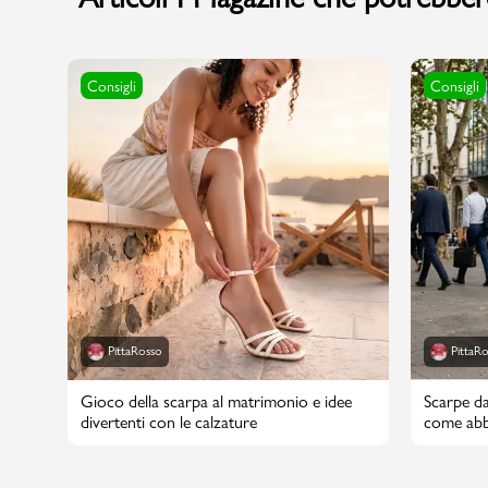
Consigli
Consigli
Marchi
Accedi | Registrati
Carrello
Promo & News
negozi
PittaRosso
PittaR
contatti
Gioco della scarpa al matrimonio e idee
Scarpe da
pcard
divertenti con le calzature
come abbi
Gift card