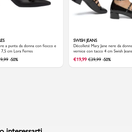
Valigie
RES
SWISH JEANS
ere a punta da donna con fiocco e
Décolleté Mary Jane nere da donna
s 7,5 cm Lora Ferres
vernice con tacco 4 cm Swish Jean
9,99
€
19,99
€
39,99
-50%
-50%
 interessarti