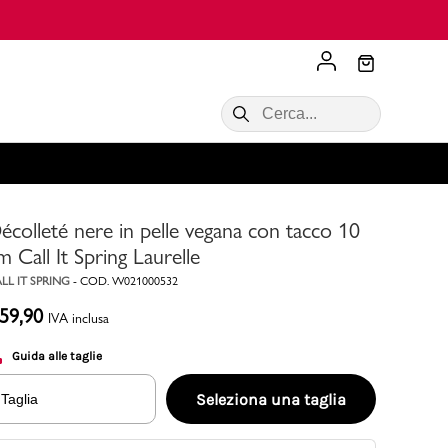
Scopri di più
VALIGIE CIAK
SALDI Donna
Scopri di più!
Acquista ora
Acquista ora
écolleté nere in pelle vegana con tacco 10
RONCATO
Acquista ora
Consigli
m Call It Spring Laurelle
LL IT SPRING
-
COD.
W021000532
Acquista
59,90
IVA inclusa
Guida alle taglie
Seleziona una taglia
Taglia