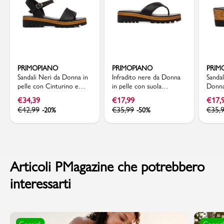
PRIMOPIANO
PRIMOPIANO
PRIM
Sandali Neri da Donna in
Infradito nere da Donna
Sanda
pelle con Cinturino e
in pelle con suola
Donna 
suola Platform
platform Primopiano
sughe
€
34,39
€
17,99
€
17,
Primopiano
€
42,99
€
35,99
€
35,
-20%
-50%
Articoli PMagazine che potrebbero
interessarti