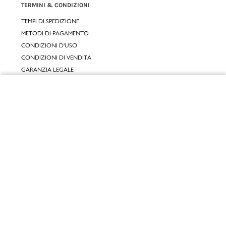
TERMINI & CONDIZIONI
TEMPI DI SPEDIZIONE
METODI DI PAGAMENTO
CONDIZIONI D'USO
CONDIZIONI DI VENDITA
GARANZIA LEGALE
GARANZIA CONVENZIONALE
Chiudi
SERVIZIO CLIENTI
Vai al mio carrello
CONTATTACI
RESI E RIMBORSI
CLICCA E RITIRA 🆕
FIDELITY CARD
GIFT CARD
KLARNA
SCALAPAY
SATISPAY