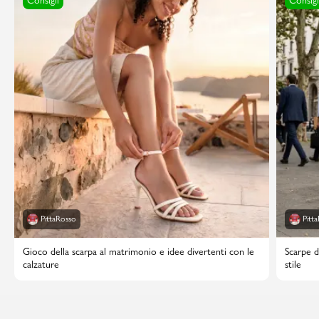
Consigli
Consigl
PittaRosso
Pitt
Gioco della scarpa al matrimonio e idee divertenti con le
Scarpe d
calzature
stile