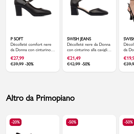
P SOFT
SWISH JEANS
SWIS
Décolleté comfort nere
Décolleté nere da Donna
Décol
da Donna con cinturino e
con cinturino alla caviglia
da Do
tacco a blocco 7 cm P
e tacco 5,5 cm Swish
tacco
€
27,99
€
21,49
€
19,
Soft
Jeans
Swish 
€
39,99
€
42,99
€
39,
-30%
-50%
Altro da Primopiano
-20%
-50%
-50%