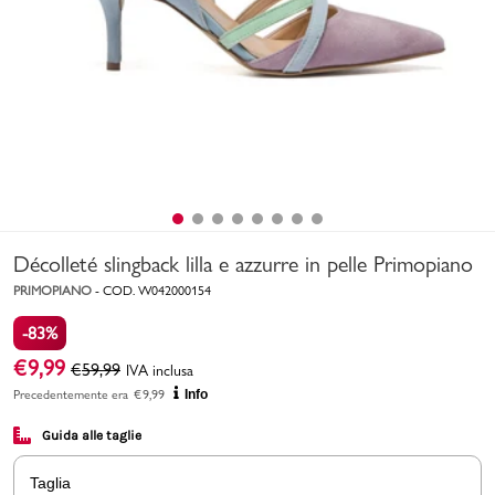
Uomo
Bambino
Sport
Valigie
Décolleté slingback lilla e azzurre in pelle Primopiano
PRIMOPIANO
-
COD.
W042000154
-83%
€
9,99
€
59,99
IVA inclusa
Marchi
PMagazine
Precedentemente era
€
9,99
Info
Guida alle taglie
Accedi | Registrati
Taglia
Carrello