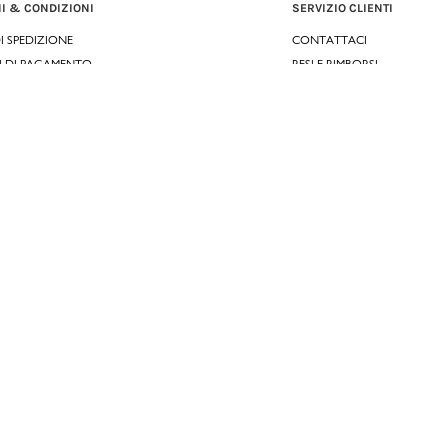
I & CONDIZIONI
SERVIZIO CLIENTI
DI SPEDIZIONE
CONTATTACI
I DI PAGAMENTO
RESI E RIMBORSI
IONI D'USO
CLICCA E RITIRA 🆕
IONI DI VENDITA
FIDELITY CARD
IA LEGALE
GIFT CARD
ZIA CONVENZIONALE
KLARNA
SCALAPAY
SATISPAY
EDENRED SHOPPING
PAYBACK
RECENSIONI
INPOST DAYS