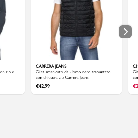
petto 63 cm
vita 58 cm
altezza 72 cm
Taglia XXXL:
spalle 54 cm
petto 64 cm
vita 60 cm
altezza 73 cm
CARRERA JEANS
CH
on zip e
Gilet smanicato da Uomo nero trapuntato
Gi
con chiusura zip Carrera Jeans
co
€
42,99
€
2