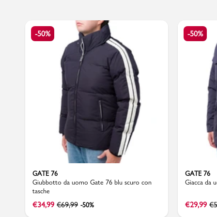
-50%
-50%
Marchi
Accedi | Registrati
Carrello
Promo & News
negozi
contatti
GATE 76
GATE 76
Giubbotto da uomo Gate 76 blu scuro con
Giacca da 
pcard
tasche
€
34,99
€
69,99
€
29,99
€
5
-50%
Gift card