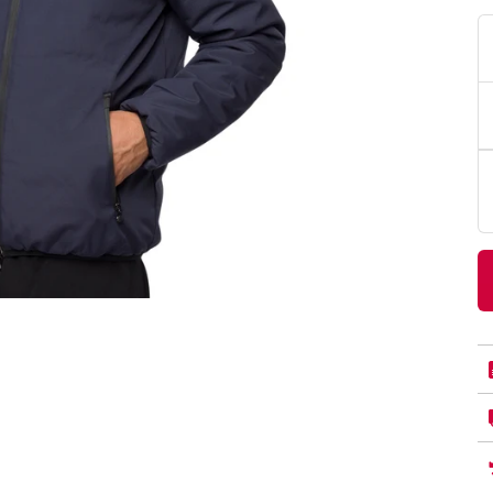
PittaRosso
Donna
mano: la guida
Back to School 2026: la guida definitiva per il
nsieri
rientro a scuola