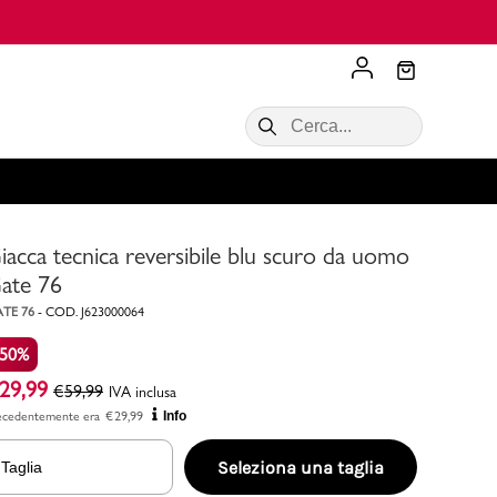
Scopri di più
VALIGIE CIAK
SALDI Donna
Scopri di più!
Acquista ora
Acquista ora
iacca tecnica reversibile blu scuro da uomo
RONCATO
Acquista ora
Consigli
ate 76
TE 76
-
COD.
J623000064
Acquista
-50%
29,99
€
59,99
IVA inclusa
ecedentemente era
€
29,99
Info
Seleziona una taglia
Taglia