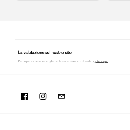
La valutazione sul nostro sito
Per sapere come raccogliamo le recensioni con Feedaty
,
clicca qui.