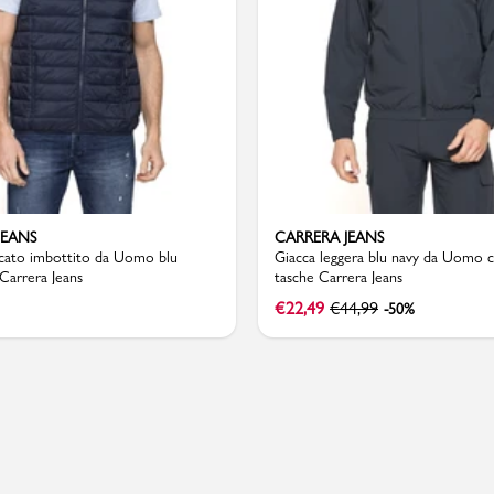
Valigie
JEANS
CARRERA JEANS
icato imbottito da Uomo blu
Giacca leggera blu navy da Uomo c
trapuntato Carrera Jeans
tasche Carrera Jeans
€
22,49
€
44,99
-50%