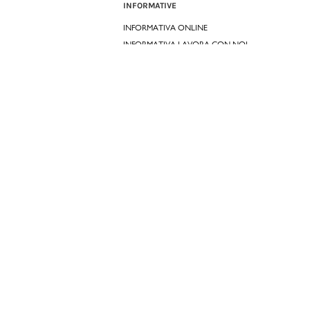
INFORMATIVE
INFORMATIVA ONLINE
INFORMATIVA LAVORA CON NOI
INFORMATIVA ACCESSIBILITÀ
COOKIE POLICY
PREFERENZE DEI COOKIES