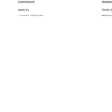
CORPORATE
TERMIN
MARCHI
TEMPI 
LAVORA CON NOI
METOD
CODICE ETICO
CONDIZ
WHISTLEBLOWING
CONDIZ
OMOLOGA CONCORDATO
GARANZ
GARAN