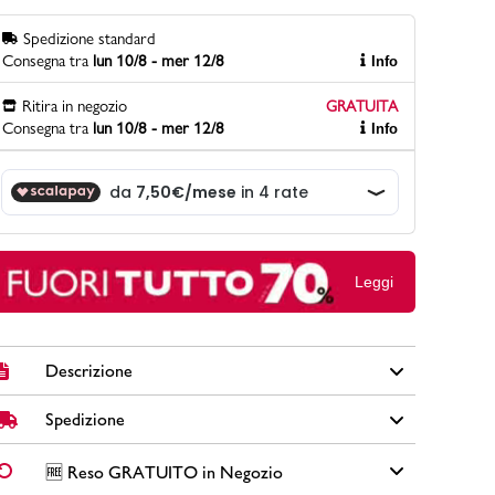
Spedizione standard
Consegna tra
lun 10/8 - mer 12/8
Info
PittaRosso
Ritira in negozio
GRATUITA
Scopri di più
Consegna tra
lun 10/8 - mer 12/8
Info
Gioco della scarpa al matrimonio e idee
divertenti con le calzature
Leggi
Descrizione
Spedizione
Giacca tecnica reversibile da uomo Gate 76 colore blu
scuro con chiusura a zip, cappuccio, tasche esterne e
interne con parte interna in nero.
✅
Spedizione Standard GRATUITA DA € 30
➡️ Consegna in
2-
🆓 Reso GRATUITO in Negozio