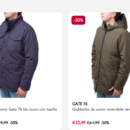
-50%
PMagazine
GATE 76
uomo Gate 76 blu scuro con tasche
Giubbotto da uomo reversibile ne
9,99
€
32,49
€
64,99
-50%
-50%