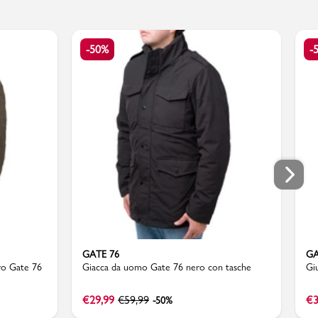
-50%
-
GATE 76
GA
ro Gate 76
Giacca da uomo Gate 76 nero con tasche
Gi
€
29,99
€
59,99
€
3
-50%