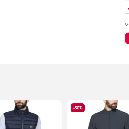
Qu
Bambino
-50%