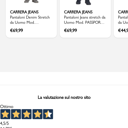
CARRERA JEANS
CARRERA JEANS
CARR
Pantaloni Denim Stretch
Pantaloni Jeans stretch da
Panta
da Uomo Mod.
Uomo Mod. PASSPORT
da U
PASSPORT Carrera Jeans
Carrera Jeans
Carre
€
69,99
€
69,99
€
44,
La valutazione sul nostro sito
Ottimo
4,5
/5