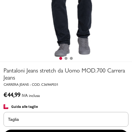
Uomo
Bambino
Sport
Valigie
Pantaloni Jeans stretch da Uomo MOD.700 Carrera
Jeans
CARRERA JEANS
-
COD.
C369AP031
€
44,99
IVA inclusa
Marchi
PMagazine
Guida alle taglie
Accedi | Registrati
Taglia
Carrello