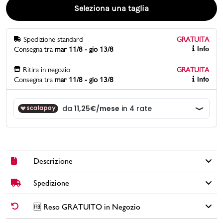
Seleziona una taglia
Promo & News
Spedizione standard
GRATUITA
negozi
Consegna tra
mar 11/8 - gio 13/8
Info
contatti
Ritira in negozio
GRATUITA
Consegna tra
mar 11/8 - gio 13/8
Info
pcard
Gift card
Descrizione
Spedizione
Jeans Carrera MOD.700 in tessuto stretch Spintech colore blu
denim con 5 tasche, chiusura con zip, bottone e rivetti logati,
etichetta sul retro in jacron, finitura speciale effetto "old" e
✅
Spedizione Standard GRATUITA DA € 30
➡️ Consegna in
2-5
🆓 Reso GRATUITO in Negozio
cuciture rinforzate sui fianchi per massima resistenza. Vestibilità
giorni
lavorativi. Per ordini inferiori a € 30,00 la Spedizione ha un
regolare