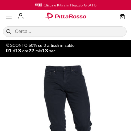
Vai al contenuto principale
🆕🛍️ Clicca e Ritira in Negozio GRATIS
⏰SCONTO 50% su 3 articoli in saldo
01
13
22
13
d
ore
min
sec
SALDI
Donna