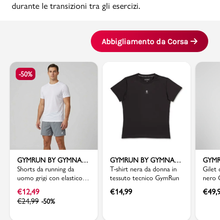
durante le transizioni tra gli esercizi.
Abbigliamento da Corsa
-50%
GYMRUN BY GYMNASIUM
GYMRUN BY GYMNASIUM
Shorts da running da
T-shirt nera da donna in
Gilet
uomo grigi con elastico in
tessuto tecnico GymRun
nero 
vita GymRun
con c
€
12,49
€
14,99
€
49,
€
24,99
-50%