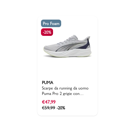
Pro Foam
-20%
PUMA
Scarpe da running da uomo
Puma Pro 2 grigie con
intersuola PROFOAM
€
47,99
€
59,99
-20%