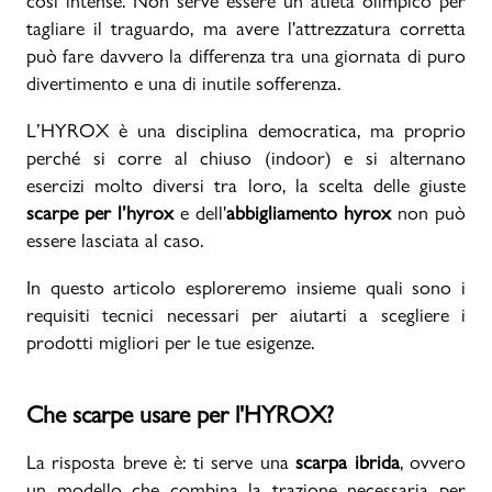
così intense. Non serve essere un atleta olimpico per
tagliare il traguardo, ma avere l'attrezzatura corretta
Promo & News
può fare davvero la differenza tra una giornata di puro
divertimento e una di inutile sofferenza.
negozi
L’HYROX è una disciplina democratica, ma proprio
contatti
perché si corre al chiuso (indoor) e si alternano
esercizi molto diversi tra loro, la scelta delle giuste
pcard
scarpe per l’hyrox
e dell'
abbigliamento hyrox
non può
essere lasciata al caso.
Gift card
In questo articolo esploreremo insieme quali sono i
requisiti tecnici necessari per aiutarti a scegliere i
prodotti migliori per le tue esigenze.
Che scarpe usare per l'HYROX?
La risposta breve è: ti serve una
scarpa ibrida
, ovvero
un modello che combina la trazione necessaria per