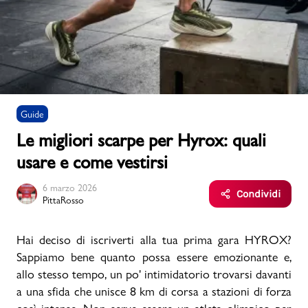
Uomo
Bambino
Guide
Sport
Valigie
Le migliori scarpe per Hyrox: quali
usare e come vestirsi
6 marzo 2026
Condividi
PittaRosso
Marchi
PMagazine
Hai deciso di iscriverti alla tua prima gara HYROX?
Sappiamo bene quanto possa essere emozionante e,
allo stesso tempo, un po' intimidatorio trovarsi davanti
Accedi | Registrati
a una sfida che unisce 8 km di corsa a stazioni di forza
Carrello