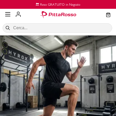
Vai al contenuto principale
🔙 Reso GRATUITO in Negozio
SALDI
Donna