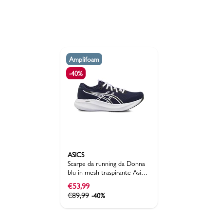
Amplifoam
-40%
ASICS
Scarpe da running da Donna
blu in mesh traspirante Asics
GEL-EXCITE 11
€
53,99
€
89,99
-40%