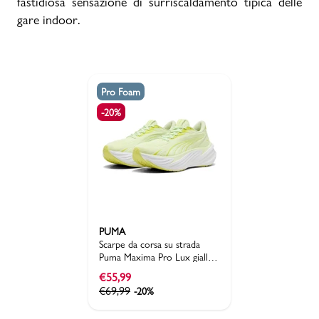
fastidiosa sensazione di surriscaldamento tipica delle
gare indoor.
Pro Foam
-20%
PUMA
Scarpe da corsa su strada
Puma Maxima Pro Lux giallo
fluo da Donna
€
55,99
€
69,99
-20%