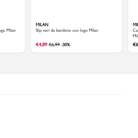
MILAN
MI
ogo Milan
Slip neri da bambino con logo Milan
Ca
Mi
€
4,89
€
6,99
€
6
-30%