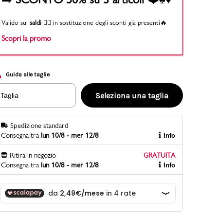
Valido sui
saldi
👉🏻 in sostituzione degli sconti già presenti🔥
Scopri la promo
PittaRosso
Scopri di più
Gioco della scarpa al matrimonio e idee
divertenti con le calzature
Guida alle taglie
Seleziona una taglia
Taglia
Spedizione standard
Consegna tra
lun 10/8 - mer 12/8
Info
Ritira in negozio
GRATUITA
Consegna tra
lun 10/8 - mer 12/8
Info