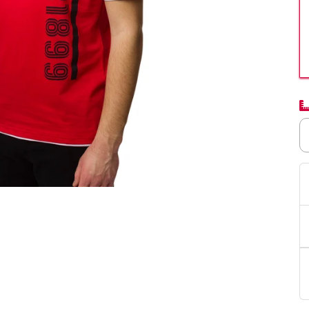
PittaRosso
Donna
mano: la guida
Back to School 2026: la guida definitiva per il
nsieri
rientro a scuola