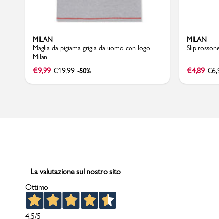
MILAN
MILAN
Marchi
Maglia da pigiama grigia da uomo con logo
Slip rosson
Milan
€
9,99
€
19,99
€
4,89
€
6,
-50%
Accedi | Registrati
Carrello
Promo & News
negozi
contatti
La valutazione sul nostro sito
Ottimo
pcard
Gift card
4,5
/5