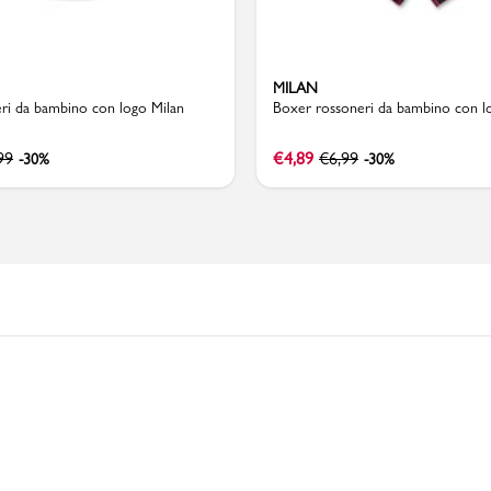
MILAN
PMagazine
eri da bambino con logo Milan
Boxer rossoneri da bambino con l
99
€
4,89
€
6,99
-30%
-30%