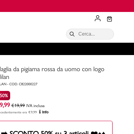
Scopri di più
VALIGIE CIAK
SALDI Donna
Scopri di più!
Acquista ora
Acquista ora
aglia da pigiama rossa da uomo con logo
RONCATO
Acquista ora
Consigli
ilan
LAN
-
COD.
C822000227
Acquista
-50%
9,99
€
19,99
IVA inclusa
ecedentemente era
€
9,99
Info
➡️ SCONTO 50% su 3 articoli ❤️♠️♦️