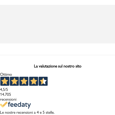
Codice articolo: 10281013
al momento della consegna. Il costo del Contrassegno è pari € 5,00.
Per info sui
Tempi di Spedizione
,
clicca qui
.
La valutazione sul nostro sito
Ottimo
4,5
/5
14.705
recensioni
Le nostre recensioni a 4 e 5 stelle.