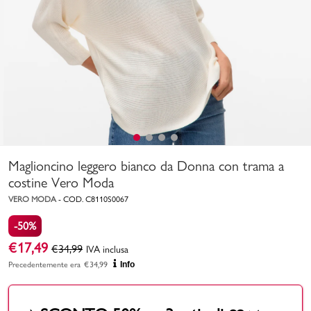
Uomo
Bambino
Sport
Valigie
Maglioncino leggero bianco da Donna con trama a
costine Vero Moda
VERO MODA
-
COD.
C8110S0067
-50%
Marchi
PMagazine
€
17,49
€
34,99
IVA inclusa
Precedentemente era
€
34,99
Info
Accedi | Registrati
Carrello