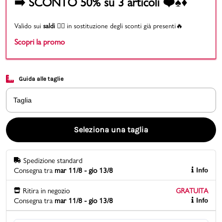
➡️ SCONTO 50% su 3 articoli ❤️♠️♦️
Promo & News
Valido sui
saldi
👉🏻 in sostituzione degli sconti già presenti🔥
Scopri la promo
negozi
contatti
Guida alle taglie
pcard
Taglia
Gift card
Seleziona una taglia
Spedizione standard
Consegna tra
mar 11/8 - gio 13/8
Info
Ritira in negozio
GRATUITA
Consegna tra
mar 11/8 - gio 13/8
Info