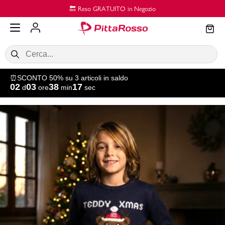
Vai al contenuto principale
🔙 Reso GRATUITO in Negozio
⏰SCONTO 50% su 3 articoli in saldo
02
03
38
17
d
ore
min
sec
SALDI
Donna