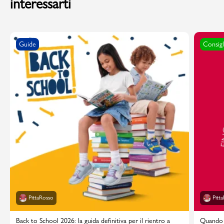
interessarti
Guide
Consigl
PittaRosso
Pitt
Back to School 2026: la guida definitiva per il rientro a
Quando i