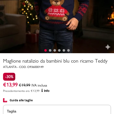
Uomo
Bambino
Sport
Valigie
Maglione natalizio da bambini blu con ricamo Teddy
ATLANTA
-
COD.
O936000149
-30%
€
13,99
€
19,99
IVA inclusa
Marchi
PMagazine
Precedentemente era
€
13,99
Info
Guida alle taglie
Accedi | Registrati
Taglia
Carrello