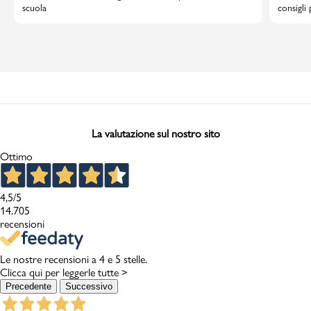
scuola
consigli
La valutazione sul nostro sito
Ottimo
4,5
/5
14.705
recensioni
Le nostre recensioni a 4 e 5 stelle.
Clicca qui per leggerle tutte >
Precedente
Successivo