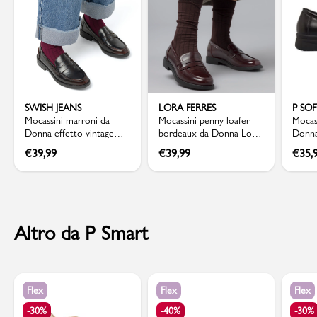
SWISH JEANS
LORA FERRES
P SO
Mocassini marroni da
Mocassini penny loafer
Mocas
Donna effetto vintage
bordeaux da Donna Lora
Donna
Swish Jeans
Ferres
piton
€
39,99
€
39,99
€
35,
Altro da P Smart
Flex
Flex
Flex
-30%
-40%
-30%