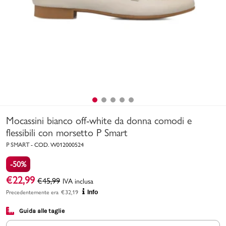
Uomo
Bambino
Sport
Valigie
Mocassini bianco off-white da donna comodi e
flessibili con morsetto P Smart
P SMART
-
COD.
W012000524
-50%
Marchi
PMagazine
€
22,99
€
45,99
IVA inclusa
Precedentemente era
€
32,19
Info
Accedi | Registrati
Guida alle taglie
Carrello