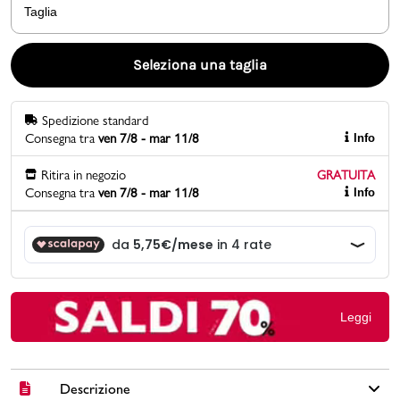
Taglia
Promo & News
Seleziona una taglia
negozi
Spedizione standard
contatti
Consegna tra
ven 7/8 - mar 11/8
Info
pcard
Ritira in negozio
GRATUITA
Consegna tra
ven 7/8 - mar 11/8
Info
Gift card
Leggi
Descrizione