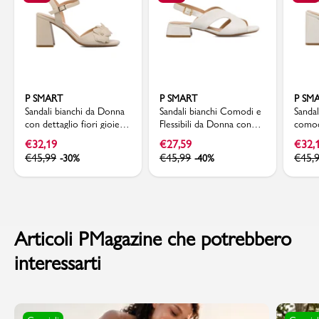
P SMART
P SMART
P SM
Sandali bianchi da Donna
Sandali bianchi Comodi e
Sanda
con dettaglio fiori gioiello
Flessibili da Donna con
comodi
e tacco 7 cm P Smart
Tacco basso P Smart
tacco
€
32,19
€
27,59
€
32,
€
45,99
€
45,99
€
45,
-30%
-40%
Articoli PMagazine che potrebbero
interessarti