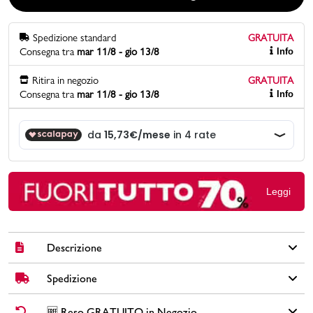
Promo & News
Spedizione standard
GRATUITA
Consegna tra
mar 11/8 - gio 13/8
Info
negozi
Ritira in negozio
GRATUITA
Consegna tra
mar 11/8 - gio 13/8
Info
contatti
pcard
Gift card
Leggi
Descrizione
Spedizione
Mocassini da uomo Geox Connery con tomaia in pelle color
nero, logo e mascherina tono su tono.
✅
Spedizione Standard GRATUITA DA € 30
➡️ Consegna in
2-5
🆓 Reso GRATUITO in Negozio