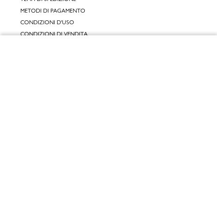
METODI DI PAGAMENTO
CONDIZIONI D'USO
CONDIZIONI DI VENDITA
GARANZIA LEGALE
Chiudi
GARANZIA CONVENZIONALE
Vai al mio carrello
SERVIZIO CLIENTI
CONTATTACI
RESI E RIMBORSI
CLICCA E RITIRA 🆕
FIDELITY CARD
GIFT CARD
KLARNA
SCALAPAY
SATISPAY
EDENRED SHOPPING
PAYBACK