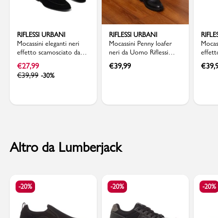
RIFLESSI URBANI
RIFLESSI URBANI
RIFLE
Mocassini eleganti neri
Mocassini Penny loafer
Mocass
effetto scamosciato da
neri da Uomo Riflessi
effet
uomo Riflessi Urbani
Urbani
Rifles
€
27,99
€
39,99
€
39,
€
39,99
-30%
Altro da Lumberjack
-20%
-20%
-20%