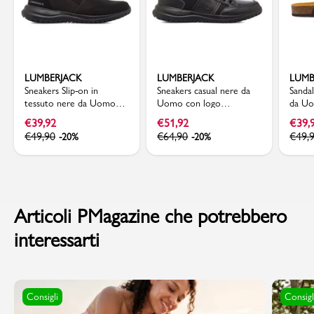
LUMBERJACK
LUMBERJACK
LUMB
Sneakers Slip-on in
Sneakers casual nere da
Sandal
tessuto nere da Uomo
Uomo con logo
da Uo
Lumberjack
Lumberjack
regol
€
39,92
€
51,92
€
39,
€
49,90
€
64,90
€
49,
-20%
-20%
Articoli PMagazine che potrebbero
interessarti
Consigli
Consigl