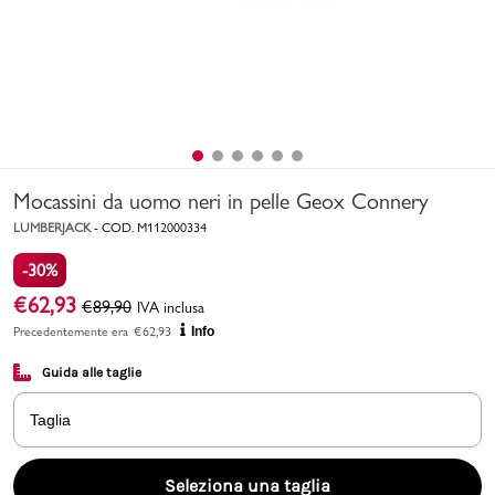
Uomo
Bambino
Sport
Valigie
Mocassini da uomo neri in pelle Geox Connery
LUMBERJACK
-
COD.
M112000334
-30%
€
62,93
€
89,90
IVA inclusa
Precedentemente era
€
62,93
Info
Guida alle taglie
Marchi
PMagazine
Taglia
Accedi | Registrati
Seleziona una taglia
Carrello