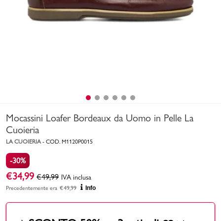
Uomo
Bambino
Sport
Valigie
Mocassini Loafer Bordeaux da Uomo in Pelle La
Cuoieria
LA CUOIERIA
-
COD.
M1120P0015
-30%
Marchi
PMagazine
€
34,99
€
49,99
IVA inclusa
Precedentemente era
€
49,99
Info
Accedi | Registrati
Carrello