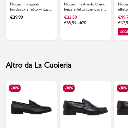
Mocassini eleganti
Mocassini estivi da Uomo
Mocas
bordeaux effetto vintage
beige effetto scamosciato
effet
da uomo Riflessi Urbani
in pelle Primopiano
lacci 
€
39,99
€
33,59
€
19,
€
55,99
€
32,
-40%
SCO
Altro da La Cuoieria
-30%
-30%
-30%