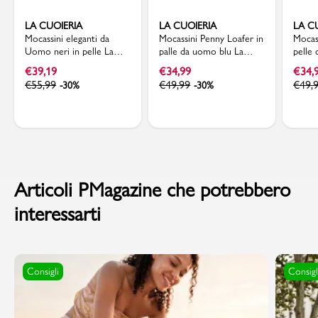
LA CUOIERIA
LA CUOIERIA
LA C
Mocassini eleganti da
Mocassini Penny Loafer in
Mocas
Uomo neri in pelle La
palle da uomo blu La
pelle
Cuoieria
Cuoieria
Cuoie
€
39,19
€
34,99
€
34,
€
55,99
€
49,99
€
49,
-30%
-30%
Articoli PMagazine che potrebbero
interessarti
Consigli
Consigl