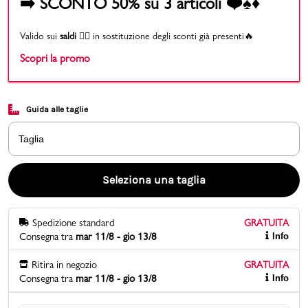
➡️ SCONTO 50% su 3 articoli ❤️♠️♦️
Promo & News
Valido sui
saldi
👉🏻 in sostituzione degli sconti già presenti🔥
Scopri la promo
negozi
contatti
Guida alle taglie
pcard
Taglia
Gift card
Seleziona una taglia
Spedizione standard
GRATUITA
Consegna tra
mar 11/8 - gio 13/8
Info
Ritira in negozio
GRATUITA
Consegna tra
mar 11/8 - gio 13/8
Info