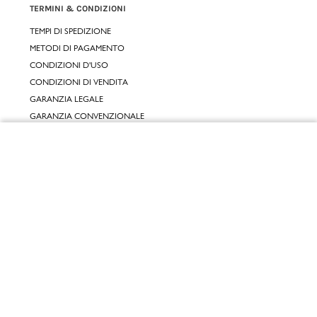
TERMINI & CONDIZIONI
TEMPI DI SPEDIZIONE
METODI DI PAGAMENTO
CONDIZIONI D'USO
CONDIZIONI DI VENDITA
GARANZIA LEGALE
GARANZIA CONVENZIONALE
Chiudi
SERVIZIO CLIENTI
CONTATTACI
Vai al mio carrello
RESI E RIMBORSI
CLICCA E RITIRA 🆕
FIDELITY CARD
GIFT CARD
KLARNA
SCALAPAY
SATISPAY