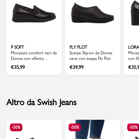
P SOFT
FLY FLOT
LORA
Mocassini comfort neri da
Scarpe Slip-on da Donna
Mocas
Donna con effetto
nere con zeppa Fly Flot
con fi
pitonato P Soft
Lora 
€
35,99
€
39,99
€
35,
Altro da Swish Jeans
-50%
-50%
-50%