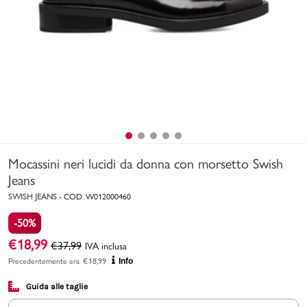
Uomo
Bambino
Sport
Valigie
Mocassini neri lucidi da donna con morsetto Swish
Jeans
SWISH JEANS
-
COD.
W012000460
-50%
Marchi
PMagazine
€
18,99
€
37,99
IVA inclusa
Precedentemente era
€
18,99
Info
Accedi | Registrati
Guida alle taglie
Carrello