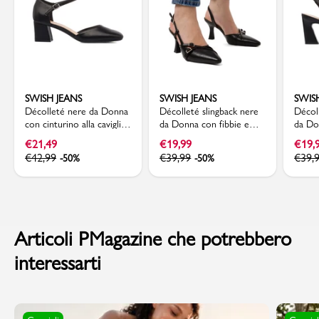
SWISH JEANS
SWISH JEANS
SWIS
Décolleté nere da Donna
Décolleté slingback nere
Décol
con cinturino alla caviglia
da Donna con fibbie e
da Do
e tacco 5,5 cm Swish
tacco a rocchetto 7,5 cm
campa
€
21,49
€
19,99
€
19,
Jeans
Swish Jeans
Jeans
€
42,99
€
39,99
€
39,
-50%
-50%
Articoli PMagazine che potrebbero
interessarti