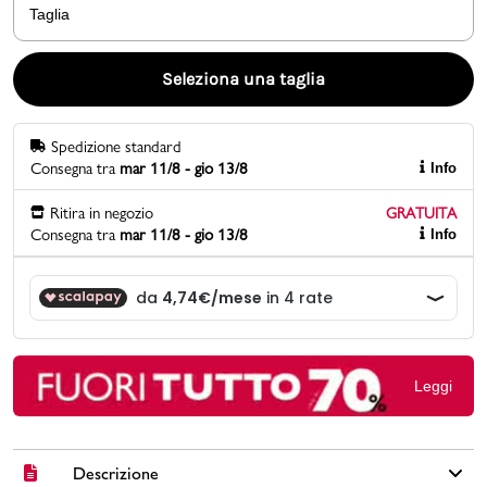
Taglia
Promo & News
Seleziona una taglia
negozi
Spedizione standard
contatti
Consegna tra
mar 11/8 - gio 13/8
Info
pcard
Ritira in negozio
GRATUITA
Consegna tra
mar 11/8 - gio 13/8
Info
Gift card
Leggi
Descrizione