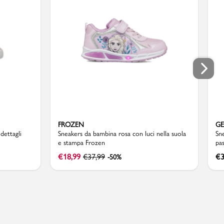
FROZEN
G
dettagli
Sneakers da bambina rosa con luci nella suola
Sne
e stampa Frozen
pa
€
18,99
€
37,99
€
3
-50%