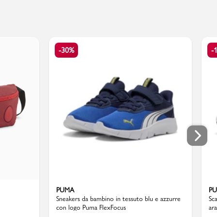
-30%
-
PUMA
P
Sneakers da bambino in tessuto blu e azzurre
Sc
con logo Puma FlexFocus
ar