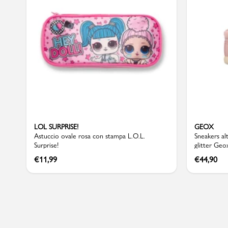
Sport
LOL SURPRISE!
GEOX
Astuccio ovale rosa con stampa L.O.L.
Sneakers al
Surprise!
glitter Geo
€
11,99
€
44,90