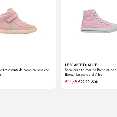
Valigie
LE SCARPE DI ALICE
te traspiranti da bambina rosa con
Sneakers alte rosa da Bambina con 
x
floreali Le scarpe di Alice
€
11,49
€
22,99
-50%