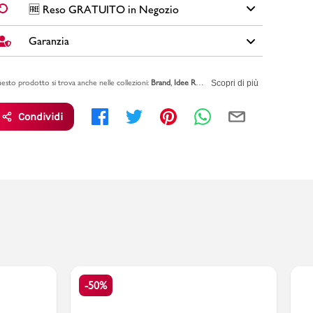
✅
Spedizione Standard GRATUITA DA € 30
➡️ Consegna in
2-
🆓 Reso GRATUITO in Negozio
Brand: Puma
5 giorni
lavorativi. Per ordini inferiori a € 30,00 la Spedizione ha
Colore: rosa
un costo di € 6,00.
Garanzia
Cambi idea?
Non preoccuparti, hai
15 giorni
per effettuare il
Materiale: materiale tessile
reso dei tuoi acquisti.
Fodera: materiale tessile
🚀🚚
SPEDIZIONE PLUS
(costo extra di € 2,50) ➡️ Consegna in
Nome modello: KIDS INVISIBLE 3P
Tutti i tuoi acquisti da PittaRosso sono coperti dalla
Garanzia
1-3 giorni
lavorativi. Spedizione
PRIORITARIA entro 24h
: se
🆓
Il RESO è
GRATUITO
in Negozio
.
Codice articolo: 194010001001027
esto prodotto si trova anche nelle collezioni:
Brand
Idee Regalo Natale con Tag
Calzini Bamb
Legale
valida 2 anni per eventuali difetti di conformità sugli
Scopri di più
ordini
entro le ore 12.00
(in giorni lavorativi) il tuo ordine viene
articoli.
Leggi l'informativa su
RESI & RIMBORSI
spedito lo stesso giorno
.
Condividi
Vai alla pagina sulla
GARANZIA LEGALE DI CONFORMITA'
per
PAGAMENTO ALLA CONSEGNA
➡️ Puoi anche pagare in
saperne di più.
contanti al momento della consegna. Il costo del Contrassegno
è pari € 5,00.
Per info sui
Tempi di Spedizione
,
clicca qui
.
-50%