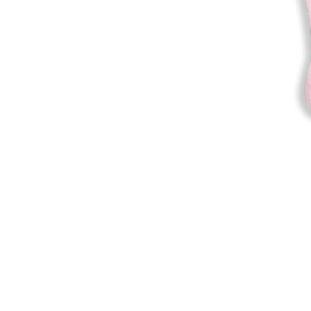
Stories
SALDI DAL 50% AL 70%
TENDENZE DONNA
NUOVA COLLEZIONE UOMO
ABBIGLIAMENTO BAMBINI
NUOVA COLLEZIONE SPORT
PittaRosso
VEDI TUTTO PER SALDI
VEDI TUTTO PER UOMO
VEDI TUTTO PER SPORT
NUOVA COLLEZIONE DONNA
ACCESSORI BAMBINI
SALDI
Misure per il trolley bagaglio a 
VEDI TUTTO PER DONNA
NUOVA COLLEZIONE BAMBINI
definitiva per viaggiare senza pe
VEDI TUTTO PER BAMBINO