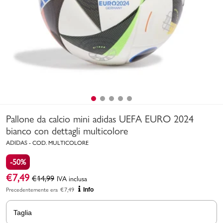
Uomo
Bambino
Sport
Valigie
Pallone da calcio mini adidas UEFA EURO 2024
bianco con dettagli multicolore
ADIDAS
-
COD.
MULTICOLORE
-50%
Marchi
PMagazine
€
7,49
€
14,99
IVA inclusa
Precedentemente era
€
7,49
Info
Accedi | Registrati
Taglia
Carrello