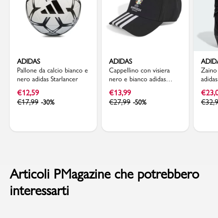
ADIDAS
ADIDAS
ADID
Pallone da calcio bianco e
Cappellino con visiera
Zaino
nero adidas Starlancer
nero e bianco adidas
adida
UEFA EURO24 Official
€
12,59
€
13,99
€
23,
Emblem
€
17,99
€
27,99
€
32,
-30%
-50%
Articoli PMagazine che potrebbero
interessarti