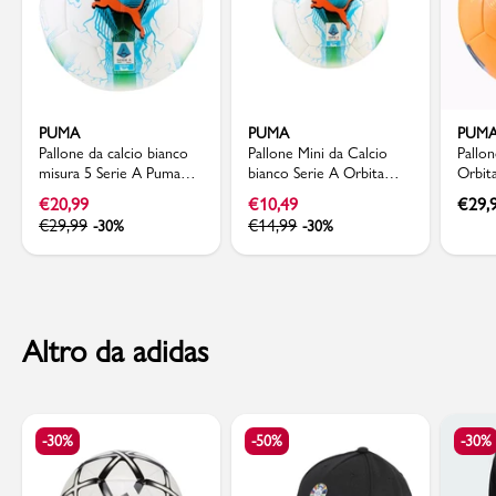
PUMA
PUMA
PUM
Pallone da calcio bianco
Pallone Mini da Calcio
Pallo
misura 5 Serie A Puma
bianco Serie A Orbita
Orbita
Orbita
Puma
Dande
€
20,99
€
10,49
€
29,
allen
€
29,99
€
14,99
-30%
-30%
Altro da adidas
-30%
-50%
-30%