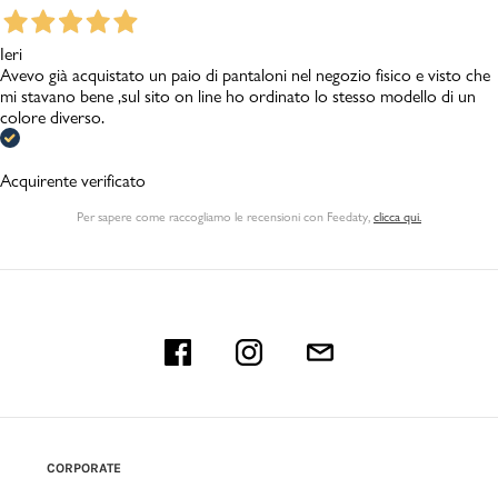
Ieri
Avevo già acquistato un paio di pantaloni nel negozio fisico e visto che
mi stavano bene ,sul sito on line ho ordinato lo stesso modello di un
colore diverso.
Acquirente verificato
Per sapere come raccogliamo le recensioni con Feedaty
,
clicca qui.
CORPORATE