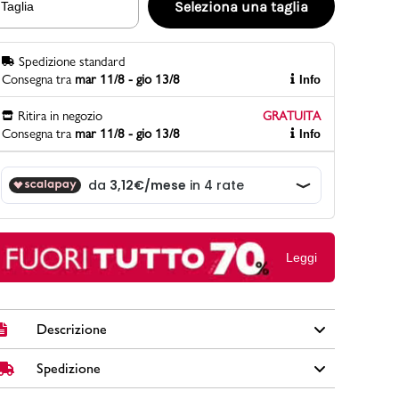
Seleziona una taglia
Taglia
Spedizione standard
PittaRosso
Consegna tra
mar 11/8 - gio 13/8
Info
Scopri di più
Gioco della scarpa al matrimonio e idee
Ritira in negozio
GRATUITA
divertenti con le calzature
Consegna tra
mar 11/8 - gio 13/8
Info
Leggi
Descrizione
Spedizione
Pantaloncini da uomo Ducati Corse Emilio colore nero in
cotone con vita elasticizzata, cordino regolabile e logo