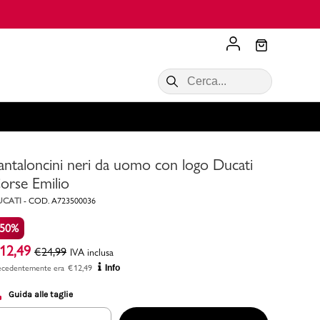
Scopri di più
VALIGIE CIAK
SALDI Donna
Scopri di più!
Acquista ora
Acquista ora
antaloncini neri da uomo con logo Ducati
RONCATO
Acquista ora
Consigli
orse Emilio
UCATI
-
COD.
A723500036
Acquista
-50%
12,49
€
24,99
IVA inclusa
ecedentemente era
€
12,49
Info
Guida alle taglie