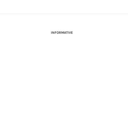
INFORMATIVE
INFORMATIVA ONLINE
INFORMATIVA LAVORA CON NOI
INFORMATIVA ACCESSIBILITÀ
COOKIE POLICY
PREFERENZE DEI COOKIES