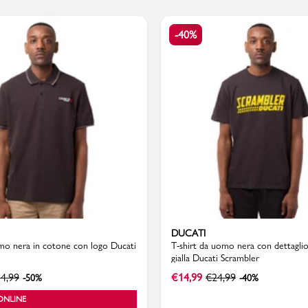
-40%
Valigie
DUCATI
mo nera in cotone con logo Ducati
T-shirt da uomo nera con dettagli
gialla Ducati Scrambler
4,99
€
14,99
€
24,99
-50%
-40%
ONLINE