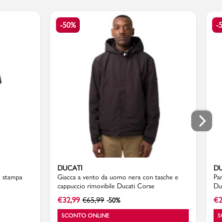
-50%
-
DUCATI
DU
o stampa
Giacca a vento da uomo nera con tasche e
Pa
cappuccio rimovibile Ducati Corse
Du
€
32,99
€
65,99
€
2
-50%
SCONTO ONLINE
S