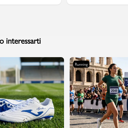
PMagazine
 interessarti
Running