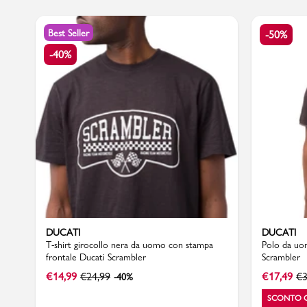
Best Seller
-50%
-40%
Sport
DUCATI
DUCATI
T-shirt girocollo nera da uomo con stampa
Polo da uo
frontale Ducati Scrambler
Scrambler
€
14,99
€
24,99
€
17,49
€
3
-40%
SCONTO 