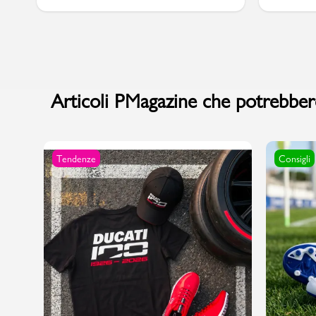
Marchi
Articoli PMagazine che potrebbero
Accedi | Registrati
Carrello
Tendenze
Consigli
Promo & News
negozi
contatti
pcard
Gift card