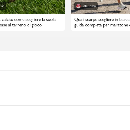
osso
PittaRosso
 calcio: come scegliere la suola
Quali scarpe scegliere in base a
 base al terreno di gioco
guida completa per maratone 
maratone