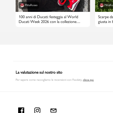
PittaRosso
PittaR
100 anni di Ducati: festeggia al World
Scarpe da
Ducati Week 2026 con la collezione
giusta in
PittaRosso
La valutazione sul nostro sito
Per sapere come raccogliamo le recensioni con Feedaty
,
clicca qui.