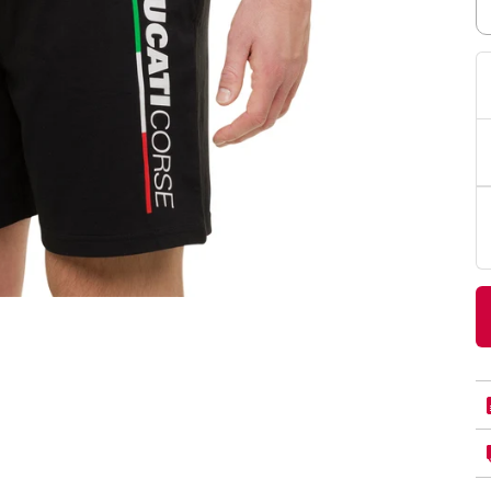
PittaRosso
Donna
mano: la guida
Back to School 2026: la guida definitiva per il
nsieri
rientro a scuola