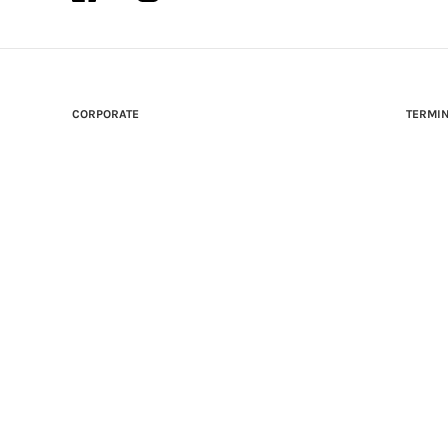
CORPORATE
TERMIN
MARCHI
TEMPI 
LAVORA CON NOI
METOD
CODICE ETICO
CONDIZ
WHISTLEBLOWING
CONDIZ
OMOLOGA CONCORDATO
GARANZ
GARAN