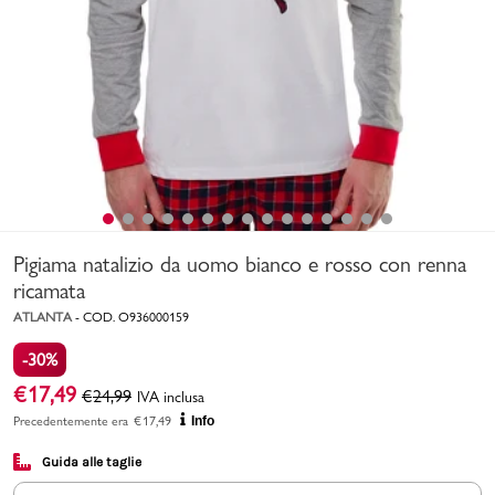
Uomo
Bambino
Sport
Valigie
Pigiama natalizio da uomo bianco e rosso con renna
ricamata
ATLANTA
-
COD.
O936000159
-30%
Marchi
PMagazine
€
17,49
€
24,99
IVA inclusa
Precedentemente era
€
17,49
Info
Accedi | Registrati
Guida alle taglie
Carrello