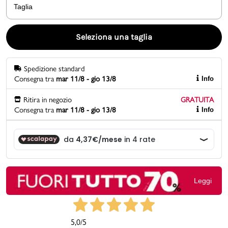
Taglia
Promo & News
Seleziona una taglia
negozi
Spedizione standard
contatti
Consegna tra
mar 11/8 - gio 13/8
Info
pcard
Ritira in negozio
GRATUITA
Consegna tra
mar 11/8 - gio 13/8
Info
Gift card
Leggi
5,0
/5