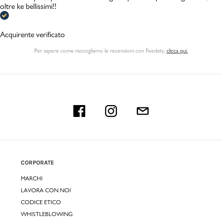
oltre ke bellissimi!!
Acquirente verificato
Per sapere come raccogliamo le recensioni con Feedaty
,
clicca qui.
CORPORATE
MARCHI
LAVORA CON NOI
CODICE ETICO
WHISTLEBLOWING