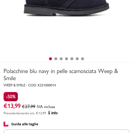
Uomo
Bambino
Sport
Valigie
Polacchine blu navy in pelle scamosciata Weep &
Smile
WEEP & SMILE
-
COD.
K251000014
-50%
Marchi
PMagazine
€
13,99
€
27,99
IVA inclusa
Precedentemente era
€
13,99
Info
Accedi | Registrati
Guida alle taglie
Carrello