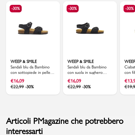
-30%
-30%
-30%
WEEP & SMILE
WEEP & SMILE
WEEP
Sandali blu da Bambino
Sandali blu da Bambino
Ciaba
con sottopiede in pelle e
con suola in sughero
con fi
fibbie Weep & Smile
Weep & Smile
pelle
€
16,09
€
16,09
€
13,
€
22,99
€
22,99
€
19,
-30%
-30%
Articoli PMagazine che potrebbero
interessarti