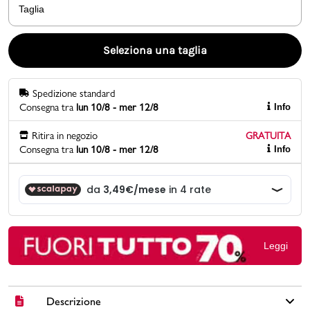
Taglia
Promo & News
Seleziona una taglia
negozi
Spedizione standard
contatti
Consegna tra
lun 10/8 - mer 12/8
Info
pcard
Ritira in negozio
GRATUITA
Consegna tra
lun 10/8 - mer 12/8
Info
Gift card
Leggi
Descrizione