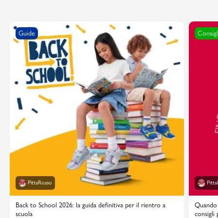
Guide
Consigl
PittaRosso
Pitt
Back to School 2026: la guida definitiva per il rientro a
Quando i
scuola
consigli