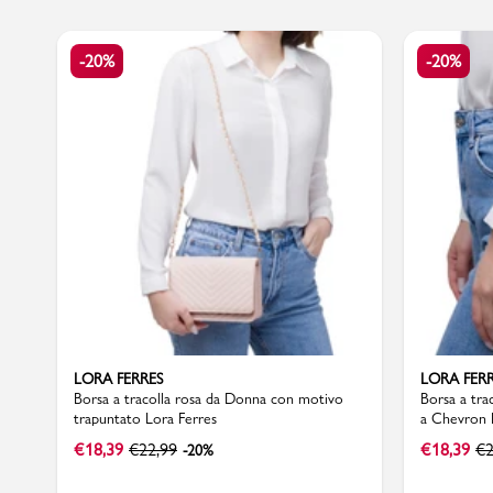
-20%
-20%
Marchi
Accedi | Registrati
Carrello
Promo & News
negozi
contatti
LORA FERRES
LORA FER
Borsa a tracolla rosa da Donna con motivo
Borsa a tra
trapuntato Lora Ferres
a Chevron 
pcard
€
18,39
€
22,99
€
18,39
€
2
-20%
Gift card