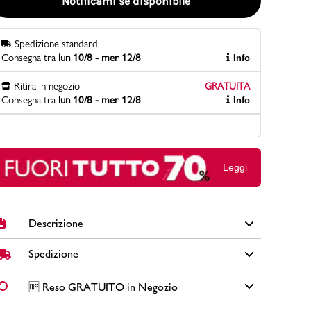
Notificami se disponibile
Spedizione standard
PittaRosso
Consegna tra
lun 10/8 - mer 12/8
Info
Scopri di più
Gioco della scarpa al matrimonio e idee
Ritira in negozio
GRATUITA
divertenti con le calzature
Consegna tra
lun 10/8 - mer 12/8
Info
Leggi
Descrizione
Spedizione
Porta carte di credito Lora Ferres in similpelle colore rosa
con numerosi scomparti per carte di credito e taschino
portamonete.
✅
Spedizione Standard GRATUITA DA € 30
➡️ Consegna in
2-
🆓 Reso GRATUITO in Negozio
5 giorni
lavorativi. Per ordini inferiori a € 30,00 la Spedizione ha
Brand: Lora Ferres