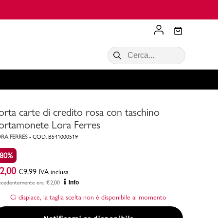
Scopri di più
VALIGIE CIAK
SALDI Donna
Scopri di più!
Acquista ora
Acquista ora
orta carte di credito rosa con taschino
RONCATO
Acquista ora
Consigli
ortamonete Lora Ferres
RA FERRES
-
COD.
B541000519
Acquista
-80%
2,00
€
9,99
IVA inclusa
ecedentemente era
€
2,00
Info
Ci dispiace, la taglia scelta non è disponibile al momento