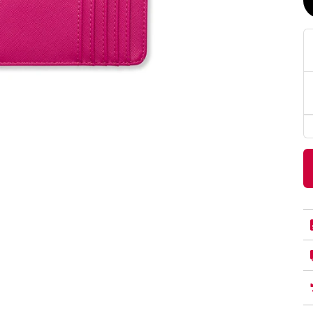
PittaRosso
Donna
mano: la guida
Back to School 2026: la guida definitiva per il
nsieri
rientro a scuola