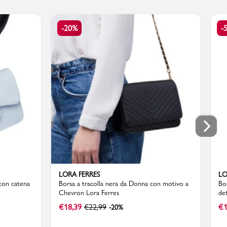
-20%
-
LORA FERRES
LO
 con catena
Borsa a tracolla nera da Donna con motivo a
Bo
Chevron Lora Ferres
de
€
18,39
€
22,99
€
1
-20%