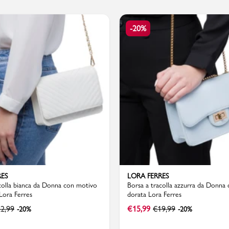
-20%
PMagazine
RES
LORA FERRES
colla bianca da Donna con motivo
Borsa a tracolla azzurra da Donna
Lora Ferres
dorata Lora Ferres
2,99
€
15,99
€
19,99
-20%
-20%