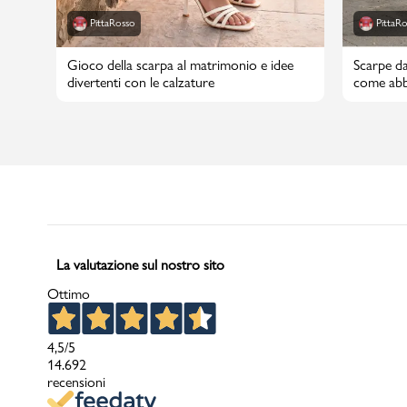
PittaRosso
PittaR
Gioco della scarpa al matrimonio e idee
Scarpe da
divertenti con le calzature
come abbi
La valutazione sul nostro sito
Ottimo
4,5
/5
14.692
recensioni