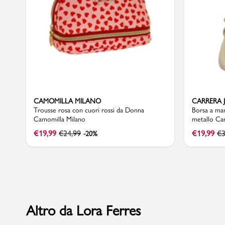
Sport
CAMOMILLA MILANO
CARRERA 
Trousse rosa con cuori rossi da Donna
Borsa a ma
Camomilla Milano
metallo Car
€
19,99
€
24,99
€
19,99
€
3
-20%
Altro da Lora Ferres