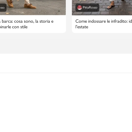
osso
PittaRosso
 barca: cosa sono, la storia e
Come indossare le infradito: id
narle con stile
l’estate