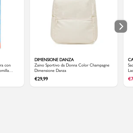
DIMENSIONE DANZA
CA
ra con
Zaino Sportivo da Donna Color Champagne
Sa
milla
Dimensione Danza
La
€
29,99
€
7