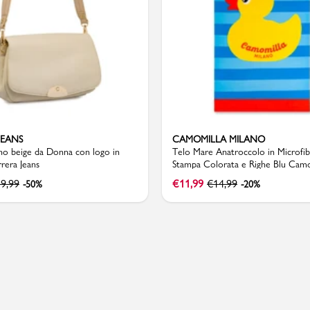
Valigie
JEANS
CAMOMILLA MILANO
no beige da Donna con logo in
Telo Mare Anatroccolo in Microfib
rera Jeans
Stampa Colorata e Righe Blu Camo
Milano
9,99
€
11,99
€
14,99
-50%
-20%