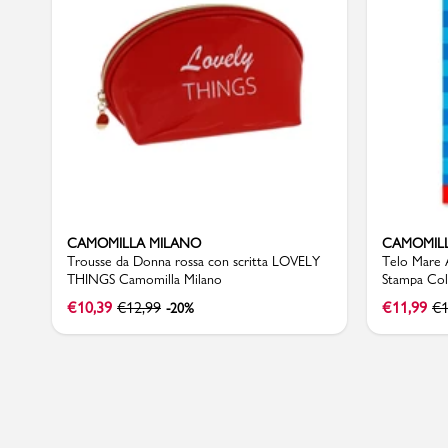
Sport
CAMOMILLA MILANO
CAMOMIL
Trousse da Donna rossa con scritta LOVELY
Telo Mare 
THINGS Camomilla Milano
Stampa Col
Milano
€
10,39
€
12,99
€
11,99
€
1
-20%