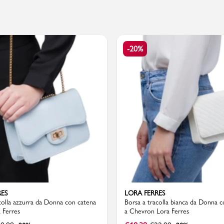
PMagazine
-20%
RES
LORA FERRES
colla azzurra da Donna con catena
Borsa a tracolla bianca da Donna 
 Ferres
a Chevron Lora Ferres