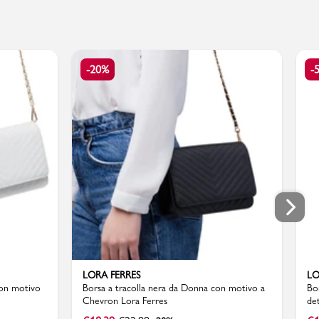
-20%
-
LORA FERRES
LO
con motivo
Borsa a tracolla nera da Donna con motivo a
Bo
Chevron Lora Ferres
de