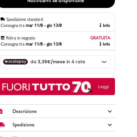
Notificami se disponibile
Spedizione standard
PittaRosso
Consegna tra
mar 11/8 - gio 13/8
Info
Scopri di più
Gioco della scarpa al matrimonio e idee
Ritira in negozio
GRATUITA
divertenti con le calzature
Consegna tra
mar 11/8 - gio 13/8
Info
Leggi
Descrizione
Spedizione
Portafoglio Lora Ferres in similpelle effetto trapuntato
colore rosso con chiusura con bottone, taschino