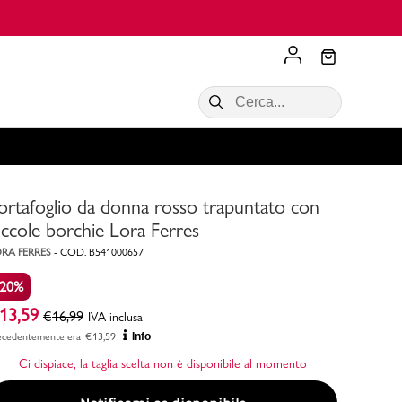
Scopri di più
VALIGIE CIAK
SALDI Donna
Scopri di più!
Acquista ora
Acquista ora
ortafoglio da donna rosso trapuntato con
RONCATO
Acquista ora
Consigli
iccole borchie Lora Ferres
RA FERRES
-
COD.
B541000657
Acquista
-20%
13,59
€
16,99
IVA inclusa
ecedentemente era
€
13,59
Info
Ci dispiace, la taglia scelta non è disponibile al momento