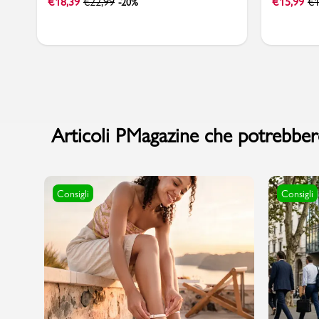
€
18,39
€
22,99
€
15,99
€
1
-20%
Articoli PMagazine che potrebbero
Consigli
Consigli