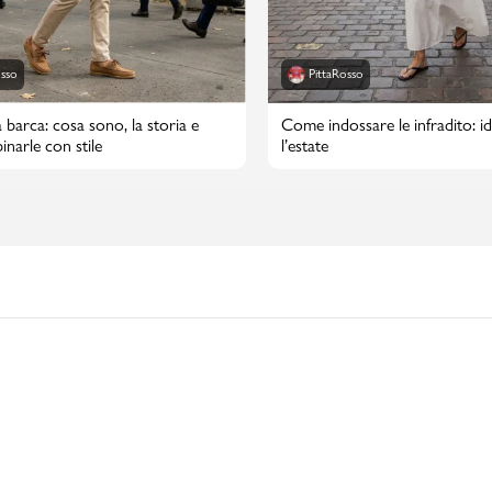
osso
PittaRosso
 barca: cosa sono, la storia e
Come indossare le infradito: id
narle con stile
l’estate