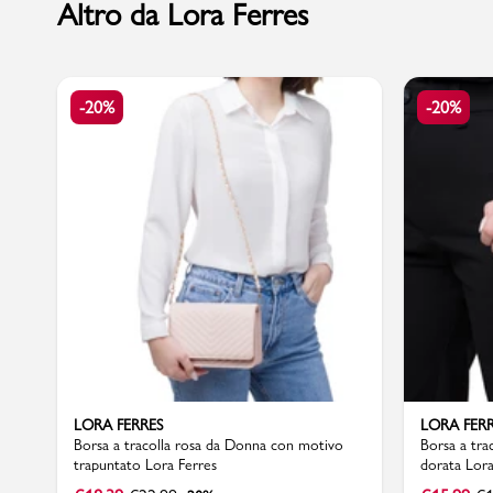
Altro da Lora Ferres
Marchi
-20%
-20%
Accedi | Registrati
Carrello
Promo & News
negozi
contatti
LORA FERRES
LORA FER
pcard
Borsa a tracolla rosa da Donna con motivo
Borsa a tra
trapuntato Lora Ferres
dorata Lora
Gift card