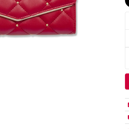
PittaRosso
Donna
mano: la guida
Back to School 2026: la guida definitiva per il
nsieri
rientro a scuola