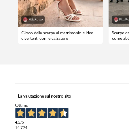
PittaRosso
PittaR
Gioco della scarpa al matrimonio e idee
Scarpe da
divertenti con le calzature
come abbi
La valutazione sul nostro sito
Ottimo
4,5
/5
14.724