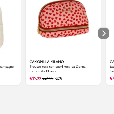
CAMOMILLA MILANO
CA
Champagne
Trousse rosa con cuori rossi da Donna
Sa
Camomilla Milano
La
€
19,99
€
24,99
€
7
-20%