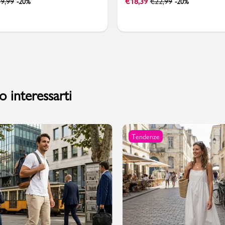
9,99
€
18,39
€
22,99
-20%
-20%
 interessarti
Tendenze