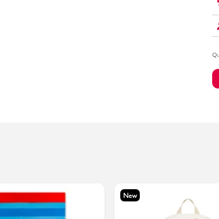
Bambino
Qu
New