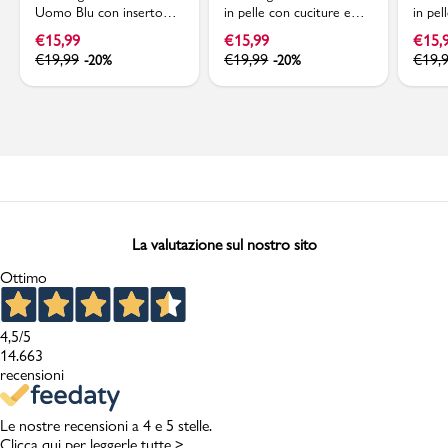
Uomo Blu con inserto
in pelle con cuciture e
in pel
portamonete Jaguar
logo frontale Jaguar
metall
€
15,99
€
15,99
€
15,
€
19,99
€
19,99
€
19,
-20%
-20%
La valutazione sul nostro sito
Ottimo
4,5
/5
14.663
recensioni
Le nostre recensioni a 4 e 5 stelle.
Clicca qui per leggerle tutte >