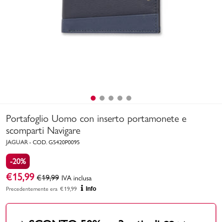
Uomo
Bambino
Sport
Valigie
Portafoglio Uomo con inserto portamonete e
scomparti Navigare
JAGUAR
-
COD.
G5420P0095
-20%
Marchi
PMagazine
€
15,99
€
19,99
IVA inclusa
Precedentemente era
€
19,99
Info
Accedi | Registrati
Carrello