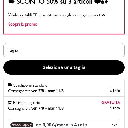
➡️ SCONTO 50% su 3 articoli ❤️♠️♦️
Promo & News
Valido sui
saldi
👉🏻 in sostituzione degli sconti già presenti🔥
Scopri la promo
negozi
contatti
Taglia
pcard
Gift card
Seleziona una taglia
Spedizione standard
Consegna tra
ven 7/8 - mar 11/8
Info
Ritira in negozio
GRATUITA
Consegna tra
ven 7/8 - mar 11/8
Info