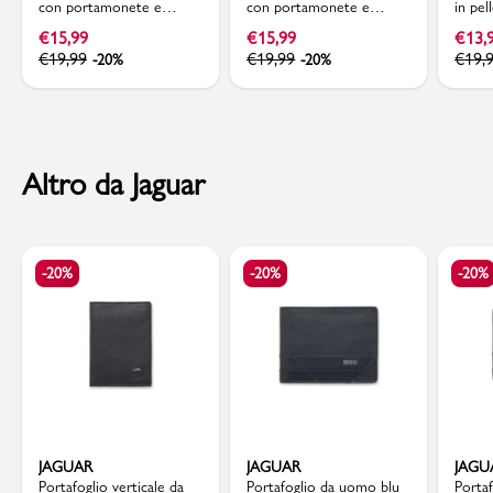
con portamonete e
con portamonete e
in pe
scomparti Navigare
scomparti Navigare
€
15,99
€
15,99
€
13,
€
19,99
€
19,99
€
19,
-20%
-20%
Altro da Jaguar
-20%
-20%
-20%
JAGUAR
JAGUAR
JAGU
Portafoglio verticale da
Portafoglio da uomo blu
Porta