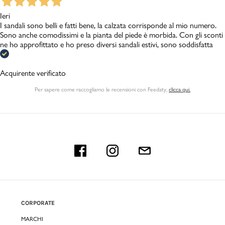
Ieri
I sandali sono belli e fatti bene, la calzata corrisponde al mio numero.
Sono anche comodissimi e la pianta del piede è morbida. Con gli sconti
ne ho approfittato e ho preso diversi sandali estivi, sono soddisfatta
Acquirente verificato
Per sapere come raccogliamo le recensioni con Feedaty
,
clicca qui.
CORPORATE
MARCHI