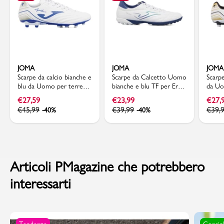
JOMA
JOMA
JOMA
Scarpe da calcio bianche e
Scarpe da Calcetto Uomo
Scarp
blu da Uomo per terreni
bianche e blu TF per Erba
da Uo
erbosi FG Joma
Sintetica Joma
2502 
€
27,59
€
23,99
€
27,
€
45,99
€
39,99
€
39,
-40%
-40%
Articoli PMagazine che potrebbero
interessarti