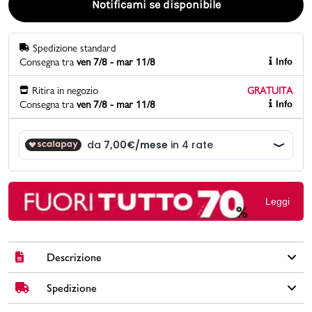
Notificami se disponibile
Promo & News
Spedizione standard
Consegna tra
ven 7/8 - mar 11/8
Info
negozi
Ritira in negozio
GRATUITA
contatti
Consegna tra
ven 7/8 - mar 11/8
Info
pcard
Gift card
Leggi
Descrizione
Spedizione
Per giocatori alle prime armi che hanno quindi bisogno di una
racchetta agile, facile nel controllo. Per la sua forma “rotonda”