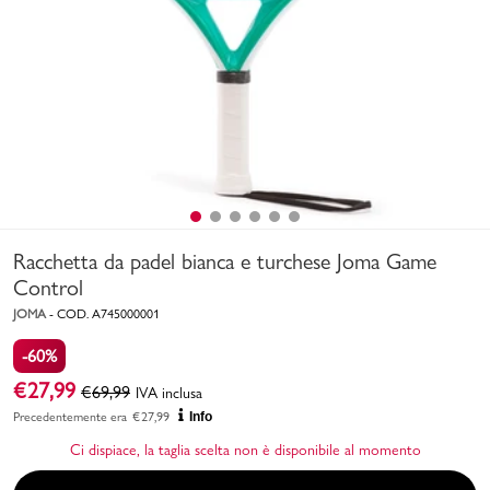
Uomo
Bambino
Sport
Valigie
Racchetta da padel bianca e turchese Joma Game
Control
JOMA
-
COD.
A745000001
-60%
Marchi
PMagazine
€
27,99
€
69,99
IVA inclusa
Precedentemente era
€
27,99
Info
Accedi | Registrati
Ci dispiace, la taglia scelta non è disponibile al momento
Carrello