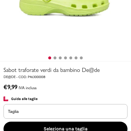
Uomo
Bambino
Sport
Valigie
Sabot traforate verdi da bambino De@de
DE@DE
-
COD.
P463000008
€
9,99
IVA inclusa
Guida alle taglie
Marchi
PMagazine
Taglia
Accedi | Registrati
Seleziona una taglia
Carrello