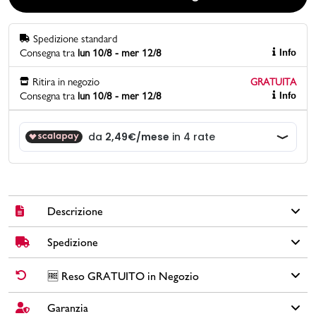
Promo & News
Spedizione standard
Consegna tra
lun 10/8 - mer 12/8
Info
negozi
Ritira in negozio
GRATUITA
Consegna tra
lun 10/8 - mer 12/8
Info
contatti
pcard
Gift card
Descrizione
Spedizione
Sabot traforate da bambino De@de in gomma colore verde
con cinturino per il tallone.
✅
Spedizione Standard GRATUITA DA € 30
➡️ Consegna in
2-5
🆓 Reso GRATUITO in Negozio
Brand: De@de
giorni
lavorativi. Per ordini inferiori a € 30,00 la Spedizione ha un
Colore: verde
costo di € 6,00.
Garanzia
Cambi idea?
Non preoccuparti, hai
15 giorni
per effettuare il reso dei
Tomaia: altro materiale