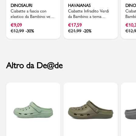
DINOSAURI
HAVAIANAS
DINO
Ciabatte a fascia con
Ciabatte Infradito Verdi
Ciabat
elastico da Bambino verdi
da Bambino a tema
Bambi
e blu Dinosauri
Minecraft Havaianas
dinos
€
9,09
€
17,59
€
10,
€
12,99
€
21,99
€
12,
-30%
-20%
Altro da De@de