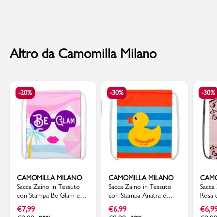
Per info sui
Tempi di Spedizione
,
clicca qui
.
Altro da Camomilla Milano
-20%
-30%
-30%
CAMOMILLA MILANO
CAMOMILLA MILANO
CAMO
Sacca Zaino in Tessuto
Sacca Zaino in Tessuto
Sacca
con Stampa Be Glam e
con Stampa Anatra e
Rosa 
Laccetti Regolabili
Laccetti Bianchi
Heart
€
7,99
€
6,99
€
6,9
Camomilla Milano
Camomilla Milano
Camom