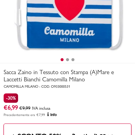
Uomo
Bambino
Sport
Valigie
Sacca Zaino in Tessuto con Stampa (A)Mare e
Laccetti Bianchi Camomilla Milano
CAMOMILLA MILANO
-
COD.
O933000531
-30%
Marchi
PMagazine
€
6,99
€
9,99
IVA inclusa
Precedentemente era
€
7,99
Info
Accedi | Registrati
Carrello