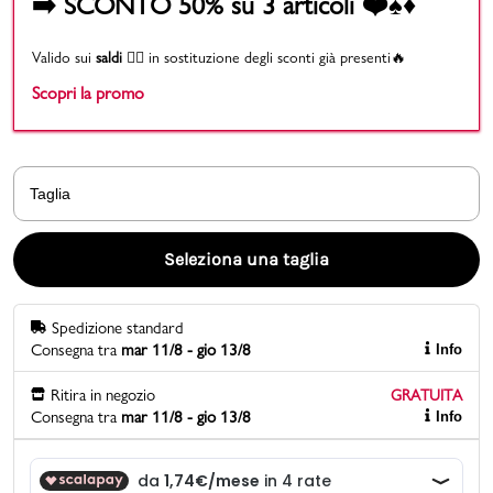
➡️ SCONTO 50% su 3 articoli ❤️♠️♦️
Promo & News
Valido sui
saldi
👉🏻 in sostituzione degli sconti già presenti🔥
Scopri la promo
negozi
contatti
Taglia
pcard
Gift card
Seleziona una taglia
Spedizione standard
Consegna tra
mar 11/8 - gio 13/8
Info
Ritira in negozio
GRATUITA
Consegna tra
mar 11/8 - gio 13/8
Info