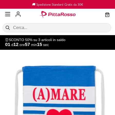
Vai al contenuto principale
🚚 Spedizione Standard Gratis da 30€
⏰SCONTO 50% su 3 articoli in saldo
01
12
57
15
d
ore
min
sec
SALDI
Donna