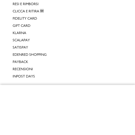
RESI E RIMBORSI
CLICCA E RITIRA 🆕
FIDELITY CARD
GIFT CARD
KLARNA
SCALAPAY
SATISPAY
EDENRED SHOPPING
PAYBACK
RECENSIONI
INPOST DAYS
INFORMATIVE
Chiudi
INFORMATIVA ONLINE
INFORMATIVA LAVORA CON NOI
Vai al mio carrello
INFORMATIVA ACCESSIBILITÀ
COOKIE POLICY
PREFERENZE DEI COOKIES