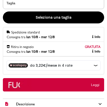
Taglia
Promo & News
Seleziona una taglia
negozi
Spedizione standard
contatti
Consegna tra
lun 10/8 - mer 12/8
Info
pcard
Ritira in negozio
GRATUITA
Consegna tra
lun 10/8 - mer 12/8
Info
Gift card
Leggi
Descrizione