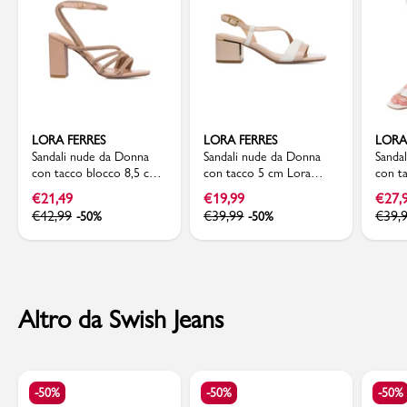
LORA FERRES
LORA FERRES
LORA
Sandali nude da Donna
Sandali nude da Donna
Sanda
con tacco blocco 8,5 cm
con tacco 5 cm Lora
con t
e dettagli strass Lora
Ferres
Ferre
€
21,49
€
19,99
€
27,
Ferres
€
42,99
€
39,99
€
39,
-50%
-50%
Altro da Swish Jeans
-50%
-50%
-50%