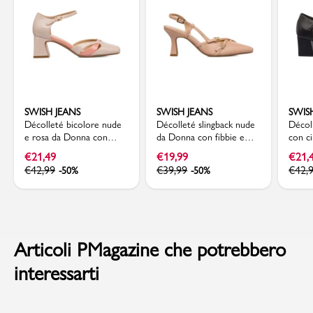
SWISH JEANS
SWISH JEANS
SWIS
Décolleté bicolore nude
Décolleté slingback nude
Décol
e rosa da Donna con
da Donna con fibbie e
con ci
tacco campana 6 cm
tacco a rocchetto 7,5 cm
e tac
€
21,49
€
19,99
€
21,
Swish Jeans
Swish Jeans
Jeans
€
42,99
€
39,99
€
42,
-50%
-50%
Articoli PMagazine che potrebbero
interessarti