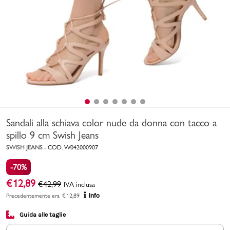
Uomo
Bambino
Sport
Valigie
Sandali alla schiava color nude da donna con tacco a
spillo 9 cm Swish Jeans
SWISH JEANS
-
COD.
W042000907
-70%
Marchi
PMagazine
€
12,89
€
42,99
IVA inclusa
Precedentemente era
€
12,89
Info
Accedi | Registrati
Guida alle taglie
Carrello