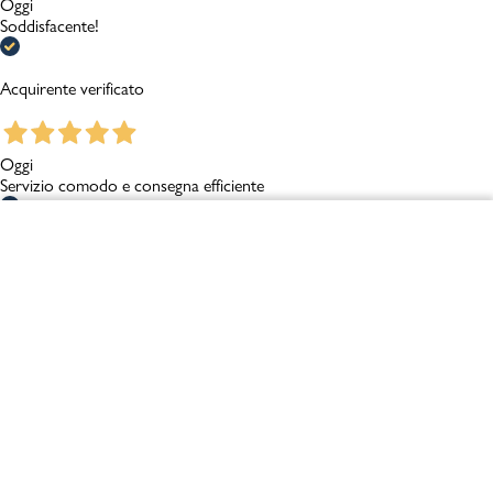
Oggi
Soddisfacente!
Acquirente verificato
Oggi
Servizio comodo e consegna efficiente
Acquirente verificato
Chiudi
Vai al mio carrello
Oggi
Tutto bene
Acquirente verificato
Oggi