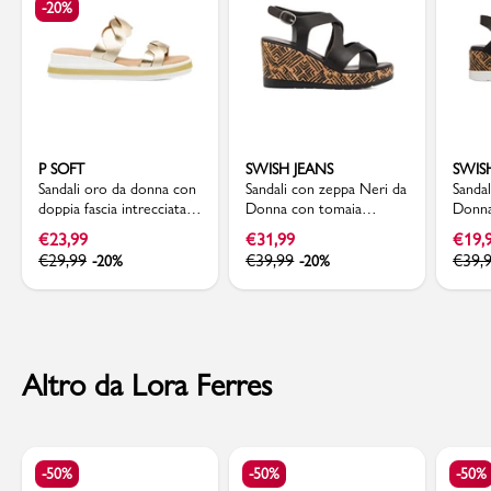
-20%
P SOFT
SWISH JEANS
SWIS
Sandali oro da donna con
Sandali con zeppa Neri da
Sanda
doppia fascia intrecciata e
Donna con tomaia
Donna
zeppa comoda P Soft
incrociata e dettagli etnici
contr
€
23,99
€
31,99
€
19,
Swish Jeans
€
29,99
€
39,99
€
39,
-20%
-20%
Altro da Lora Ferres
-50%
-50%
-50%