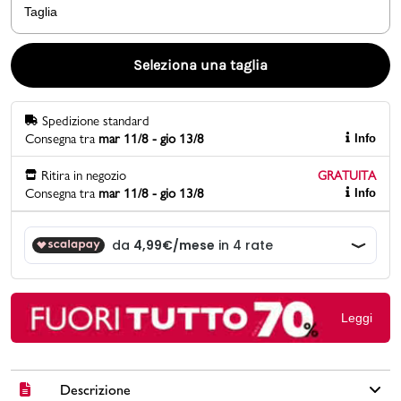
Taglia
Promo & News
Seleziona una taglia
negozi
Spedizione standard
contatti
Consegna tra
mar 11/8 - gio 13/8
Info
pcard
Ritira in negozio
GRATUITA
Consegna tra
mar 11/8 - gio 13/8
Info
Gift card
Leggi
Descrizione