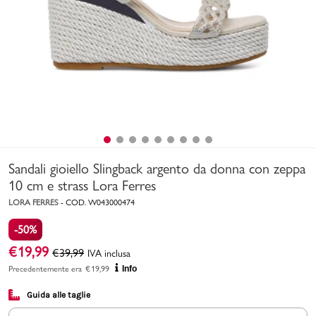
Uomo
Bambino
Sport
Valigie
Sandali gioiello Slingback argento da donna con zeppa
10 cm e strass Lora Ferres
LORA FERRES
-
COD.
W043000474
-50%
Marchi
PMagazine
€
19,99
€
39,99
IVA inclusa
Precedentemente era
€
19,99
Info
Accedi | Registrati
Guida alle taglie
Carrello