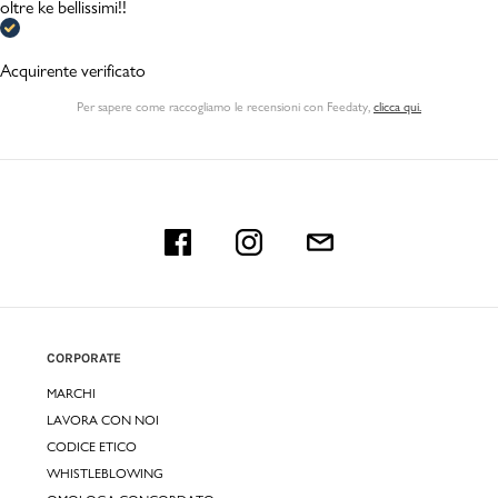
oltre ke bellissimi!!
Acquirente verificato
Per sapere come raccogliamo le recensioni con Feedaty
,
clicca qui.
CORPORATE
MARCHI
LAVORA CON NOI
CODICE ETICO
WHISTLEBLOWING