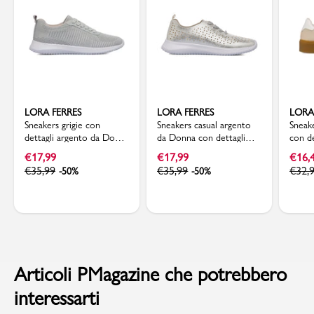
LORA FERRES
LORA FERRES
LORA
Sneakers grigie con
Sneakers casual argento
Sneak
dettagli argento da Donna
da Donna con dettagli
con d
in tessuto Lora Ferres
traforati Lora Ferres
latera
€
17,99
€
17,99
€
16,
€
35,99
€
35,99
€
32,
-50%
-50%
Articoli PMagazine che potrebbero
interessarti