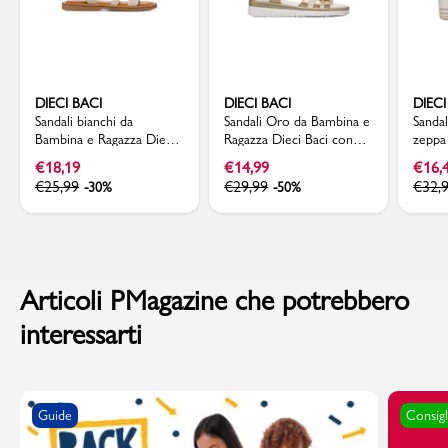
DIECI BACI
DIECI BACI
DIECI
Sandali bianchi da
Sandali Oro da Bambina e
Sanda
Bambina e Ragazza Dieci
Ragazza Dieci Baci con
zeppa
Baci effetto crochet
Fiori decorativi e Strass
Ragaz
€
18,19
€
14,99
€
16,
€
25,99
€
29,99
€
32,
-30%
-50%
Articoli PMagazine che potrebbero
interessarti
Guide
Consigl