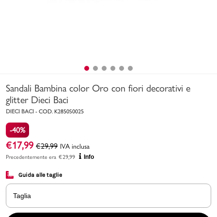
Uomo
Bambino
Sport
Valigie
Sandali Bambina color Oro con fiori decorativi e
glitter Dieci Baci
DIECI BACI
-
COD.
K2850S0025
-40%
€
17,99
€
29,99
IVA inclusa
Precedentemente era
€
29,99
Info
Marchi
PMagazine
Guida alle taglie
Accedi | Registrati
Taglia
Carrello