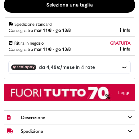
Seleziona una taglia
Promo & News
Spedizione standard
negozi
Consegna tra
mar 11/8 - gio 13/8
Info
contatti
Ritira in negozio
GRATUITA
Consegna tra
mar 11/8 - gio 13/8
Info
pcard
Gift card
Leggi
Descrizione
Spedizione
Fai risplendere lo stile della tua piccola con i sandali color oro
firmati Dieci Baci. Questo modello unico si distingue per i tre