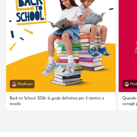
PittaRosso
Pitt
Back to School 2026: la guida definitiva per il rientro a
Quando i
scuola
consigli