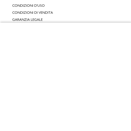
CONDIZIONI D'USO
CONDIZIONI DI VENDITA
GARANZIA LEGALE
GARANZIA CONVENZIONALE
Chiudi
SERVIZIO CLIENTI
Vai al mio carrello
CONTATTACI
RESI E RIMBORSI
CLICCA E RITIRA 🆕
FIDELITY CARD
GIFT CARD
KLARNA
SCALAPAY
SATISPAY
EDENRED SHOPPING
PAYBACK
RECENSIONI