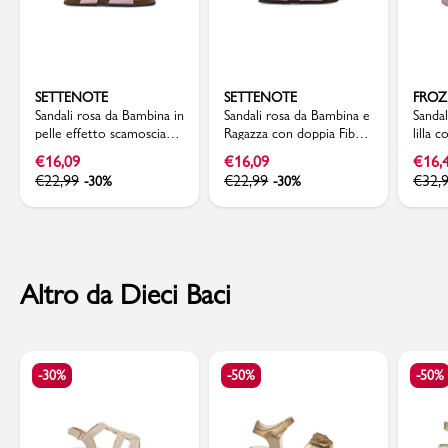
SETTENOTE
SETTENOTE
FRO
Sandali rosa da Bambina in
Sandali rosa da Bambina e
Sandal
pelle effetto scamosciato
Ragazza con doppia Fibbia
lilla 
con fibbie Settenote
Regolabile Settenote
€
16,09
€
16,09
€
16,
€
22,99
€
22,99
€
32,
-30%
-30%
Altro da Dieci Baci
-30%
-50%
-50%