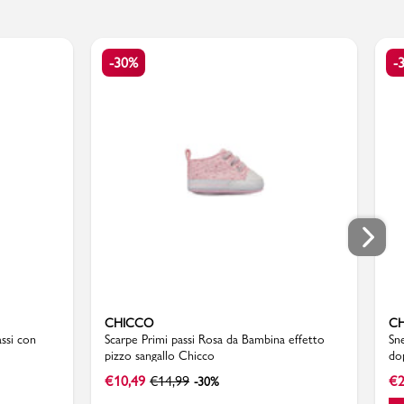
-30%
-
CHICCO
C
assi con
Scarpe Primi passi Rosa da Bambina effetto
Sn
pizzo sangallo Chicco
do
€
10,49
€
14,99
€
2
-30%