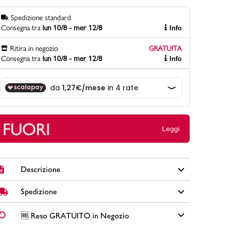
Spedizione standard
Consegna tra
lun 10/8 - mer 12/8
Info
PittaRosso
Ritira in negozio
GRATUITA
Scopri di più
Consegna tra
lun 10/8 - mer 12/8
Info
Gioco della scarpa al matrimonio e idee
divertenti con le calzature
Leggi
Descrizione
Spedizione
Elegante sandalo da bambina primi passi con applicazione
di fiori in tulle colore rosa, forma arrotondata. Regolabile
con velcro posteriore.
✅
Spedizione Standard GRATUITA DA € 30
➡️ Consegna in
2-
🆓 Reso GRATUITO in Negozio