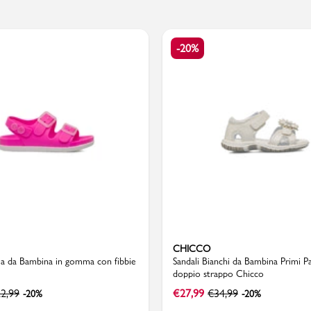
-20%
PMagazine
CHICCO
sia da Bambina in gomma con fibbie
Sandali Bianchi da Bambina Primi P
doppio strappo Chicco
2,99
€
27,99
€
34,99
-20%
-20%