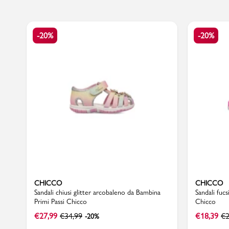
-20%
-20%
Marchi
Accedi | Registrati
Carrello
Promo & News
negozi
contatti
CHICCO
CHICCO
Sandali chiusi glitter arcobaleno da Bambina
Sandali fuc
pcard
Primi Passi Chicco
Chicco
€
27,99
€
34,99
€
18,39
€
2
-20%
Gift card