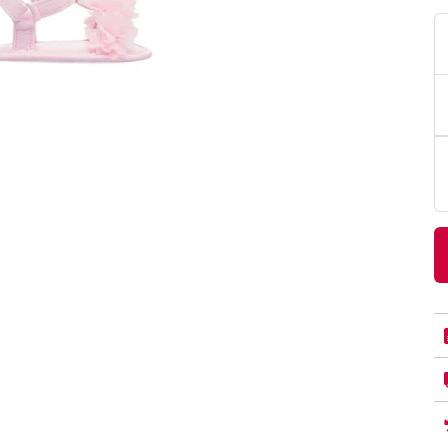
PittaRosso
Donna
mano: la guida
Back to School 2026: la guida definitiva per il
nsieri
rientro a scuola