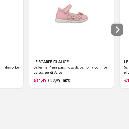
LE SCARPE DI ALICE
LE
n rilievo Le
Ballerine Primi passi rosa da bambina con fiori
San
Le scarpe di Alice
gli
€
11,49
€
22,99
€
1
-50%