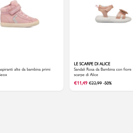
Valigie
LE SCARPE DI ALICE
aspiranti alte da bambina primi
Sandali Rosa da Bambina con fiore i
Geox
scarpe di Alice
€
11,49
€
22,99
-50%