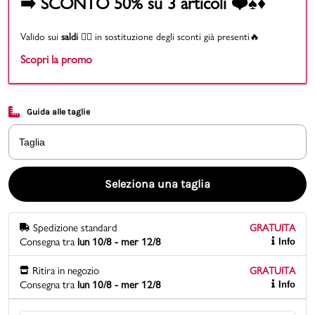
➡️ SCONTO 50% su 3 articoli ❤️♠️♦️
Promo & News
Valido sui
saldi
👉🏻 in sostituzione degli sconti già presenti🔥
Scopri la promo
negozi
contatti
Guida alle taglie
pcard
Taglia
Gift card
Seleziona una taglia
Spedizione standard
GRATUITA
Consegna tra
lun 10/8 - mer 12/8
Info
Ritira in negozio
GRATUITA
Consegna tra
lun 10/8 - mer 12/8
Info