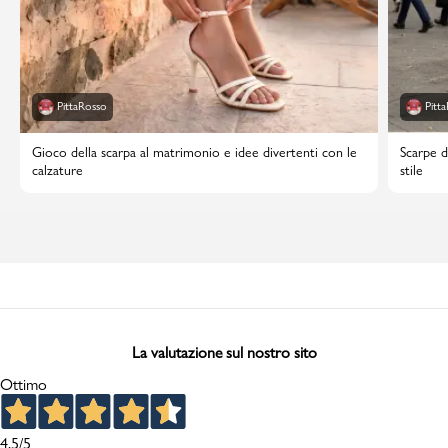
PittaRosso
Pitt
Gioco della scarpa al matrimonio e idee divertenti con le
Scarpe d
calzature
stile
La valutazione sul nostro sito
Ottimo
4,5
/5