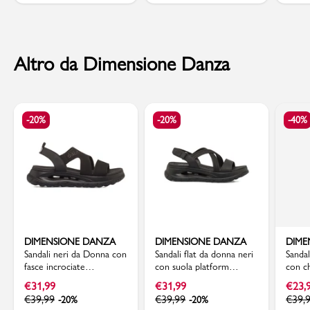
Altro da Dimensione Danza
-20%
-20%
-40%
DIMENSIONE DANZA
DIMENSIONE DANZA
DIME
Sandali neri da Donna con
Sandali flat da donna neri
Sanda
fasce incrociate
con suola platform
con c
Dimensione Danza
Dimensione Danza
Dimen
€
31,99
€
31,99
€
23,
€
39,99
€
39,99
€
39,
-20%
-20%