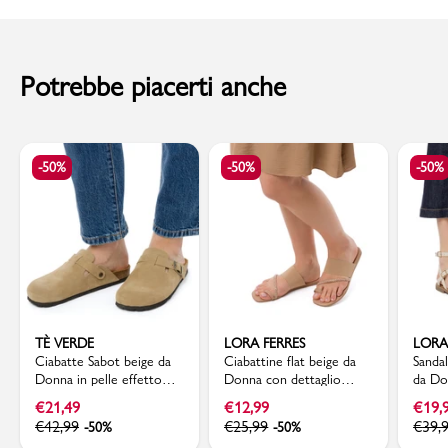
Sottopiede: Materiale sintetico
al momento della consegna. Il costo del Contrassegno è pari € 5,00.
Codice articolo: D352-003
Per info sui
Tempi di Spedizione
,
clicca qui
.
Potrebbe piacerti anche
-50%
-50%
-50%
TÈ VERDE
LORA FERRES
LORA
Ciabatte Sabot beige da
Ciabattine flat beige da
Sandal
Donna in pelle effetto
Donna con dettaglio
da Do
scamosciato e suola in
strass Lora Ferres
metal
€
21,49
€
12,99
€
19,
sughero Tè Verde
€
42,99
€
25,99
€
39,
-50%
-50%