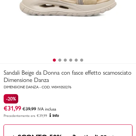
Uomo
Bambino
Sport
Valigie
Sandali Beige da Donna con fasce effetto scamosciato
Dimensione Danza
DIMENSIONE DANZA
-
COD.
W0410S0276
-20%
Marchi
PMagazine
€
31,99
€
39,99
IVA inclusa
Precedentemente era
€
39,99
Info
Accedi | Registrati
Carrello