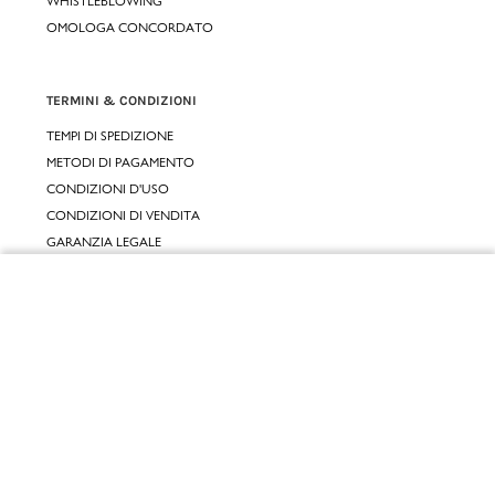
WHISTLEBLOWING
OMOLOGA CONCORDATO
TERMINI & CONDIZIONI
TEMPI DI SPEDIZIONE
METODI DI PAGAMENTO
CONDIZIONI D'USO
CONDIZIONI DI VENDITA
GARANZIA LEGALE
GARANZIA CONVENZIONALE
Chiudi
SERVIZIO CLIENTI
Vai al mio carrello
CONTATTACI
RESI E RIMBORSI
CLICCA E RITIRA 🆕
FIDELITY CARD
GIFT CARD