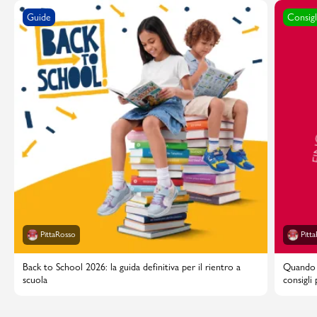
Guide
Consigl
PittaRosso
Pitt
Back to School 2026: la guida definitiva per il rientro a
Quando i
scuola
consigli