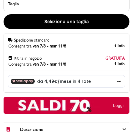
Taglia
Promo & News
Seleziona una taglia
negozi
Spedizione standard
contatti
Consegna tra
ven 7/8 - mar 11/8
Info
pcard
Ritira in negozio
GRATUITA
Consegna tra
ven 7/8 - mar 11/8
Info
Gift card
Leggi
Descrizione