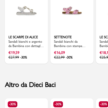
LE SCARPE DI ALICE
SETTENOTE
LE SC
Sandali bianchi e argento
Sandali bianchi da
Sandal
da Bambina con dettaglio
Bambina con stampa
Bambi
gioiello strass Le Scarpe di
cuori a contrasto
Alice 
€
19,59
€
16,09
€
18,
Alice
Settenote
€
27,99
€
22,99
€
25,
-30%
-30%
Altro da Dieci Baci
-30%
-30%
-30%