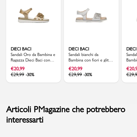
DIECI BACI
DIECI BACI
DIECI
Sandali Oro da Bambina e
Sandali bianchi da
Sandal
Ragazza Dieci Baci con
Bambina con fiori e glitter
Bambi
Fiori decorativi e Strass
Dieci Baci
strass
€
20,99
€
20,99
€
20,
strapp
€
29,99
€
29,99
€
29,
-30%
-30%
Articoli PMagazine che potrebbero
interessarti