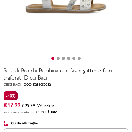
Uomo
Bambino
Sport
Valigie
Sandali Bianchi Bambina con fasce glitter e fiori
traforati Dieci Baci
DIECI BACI
-
COD.
K2850S0032
-40%
Marchi
PMagazine
€
17,99
€
29,99
IVA inclusa
Precedentemente era
€
29,99
Info
Accedi | Registrati
Guida alle taglie
Carrello