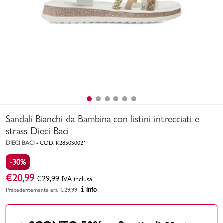
Uomo
Bambino
Sport
Valigie
Sandali Bianchi da Bambina con listini intrecciati e
strass Dieci Baci
DIECI BACI
-
COD.
K2850S0021
-30%
Marchi
PMagazine
€
20,99
€
29,99
IVA inclusa
Precedentemente era
€
29,99
Info
Accedi | Registrati
Carrello