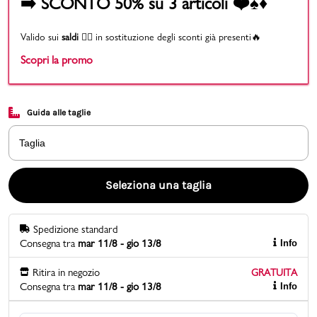
➡️ SCONTO 50% su 3 articoli ❤️♠️♦️
Promo & News
Valido sui
saldi
👉🏻 in sostituzione degli sconti già presenti🔥
Scopri la promo
negozi
contatti
Guida alle taglie
pcard
Taglia
Gift card
Seleziona una taglia
Spedizione standard
Consegna tra
mar 11/8 - gio 13/8
Info
Ritira in negozio
GRATUITA
Consegna tra
mar 11/8 - gio 13/8
Info