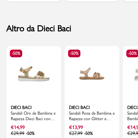
Altro da Dieci Baci
-50%
-50%
-50%
DIECI BACI
DIECI BACI
DIECI
Sandali Oro da Bambina e
Sandali Rosa da Bambina e
Sandal
Ragazza Dieci Baci con
Ragazza con Glitter e
Bambin
Fiori decorativi e Strass
Strappo in velcro Dieci
Dieci 
€
14,99
€
13,99
€
14,
Baci
€
29,99
€
27,99
€
29,
-50%
-50%