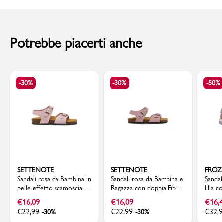
Suola: Gomma
al momento della consegna. Il costo del Contrassegno è pari € 5,00.
Sottopiede: Materiale sintetico
Codice articolo: 283-586
Per info sui
Tempi di Spedizione
,
clicca qui
.
Potrebbe piacerti anche
-30%
-30%
-50%
SETTENOTE
SETTENOTE
FRO
Sandali rosa da Bambina in
Sandali rosa da Bambina e
Sandal
pelle effetto scamosciato
Ragazza con doppia Fibbia
lilla 
con fibbie Settenote
Regolabile Settenote
€
16,09
€
16,09
€
16,
€
22,99
€
22,99
€
32,
-30%
-30%