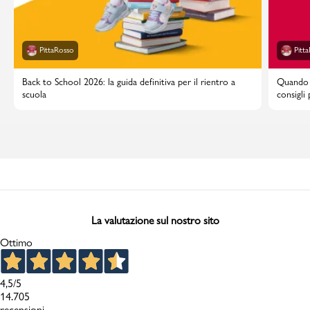
PittaRosso
Pitt
Back to School 2026: la guida definitiva per il rientro a
Quando i
scuola
consigli
La valutazione sul nostro sito
Ottimo
4,5
/5
14.705
recensioni