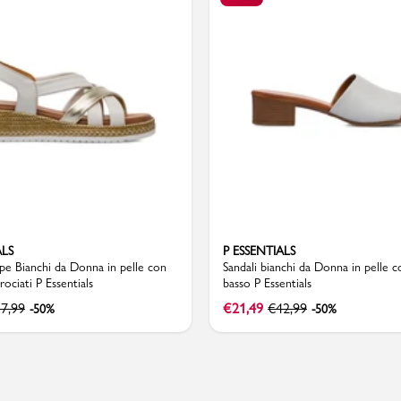
PMagazine
ALS
P ESSENTIALS
pe Bianchi da Donna in pelle con
Sandali bianchi da Donna in pelle 
crociati P Essentials
basso P Essentials
7,99
€
21,49
€
42,99
-50%
-50%