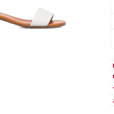
PittaRosso
Donna
mano: la guida
Back to School 2026: la guida definitiva per il
nsieri
rientro a scuola