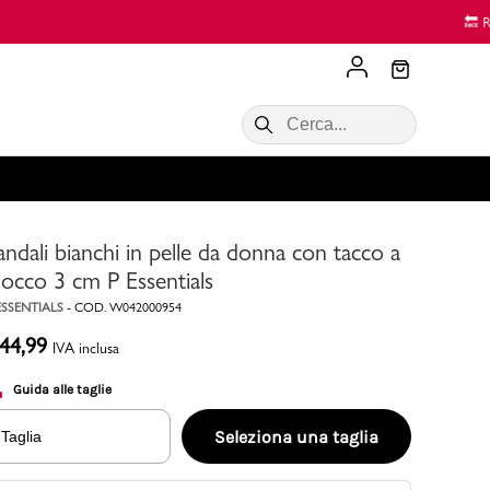
Scopri di più
VALIGIE CIAK
SALDI Donna
Scopri di più!
Acquista ora
Acquista ora
andali bianchi in pelle da donna con tacco a
RONCATO
Acquista ora
Consigli
locco 3 cm P Essentials
ESSENTIALS
-
COD.
W042000954
Acquista
44,99
IVA inclusa
Guida alle taglie
Seleziona una taglia
Taglia