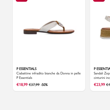
Marchi
Accedi | Registrati
Carrello
Promo & News
P ESSENTIALS
P ESSENTI
negozi
Ciabattine infradito bianche da Donna in pelle
Sandali Zep
P Essentials
cinturini in
contatti
€
18,99
€
37,99
€
23,99
€
4
-50%
pcard
Gift card