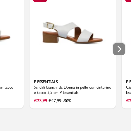
P ESSENTIALS
P 
con tacco
Sandali bianchi da Donna in pelle con cinturino
Ci
e tacco 3,5 cm P Essentials
Ess
€
23,99
€
47,99
€
2
-50%