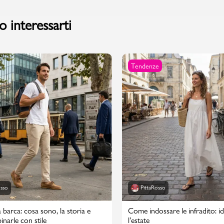
 interessarti
Tendenze
osso
PittaRosso
 barca: cosa sono, la storia e
Come indossare le infradito: id
narle con stile
l’estate