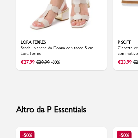
Sport
LORA FERRES
P SOFT
Sandali bianche da Donna con tacco 5 cm
Ciabatte c
Lora Ferres
con motivo 
€
27,99
€
39,99
€
23,99
€
2
-30%
Altro da P Essentials
-50%
-50%