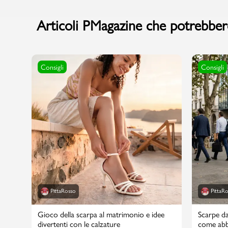
Articoli PMagazine che potrebbero
Consigli
Consigli
PittaRosso
PittaR
Gioco della scarpa al matrimonio e idee
Scarpe da
divertenti con le calzature
come abbi