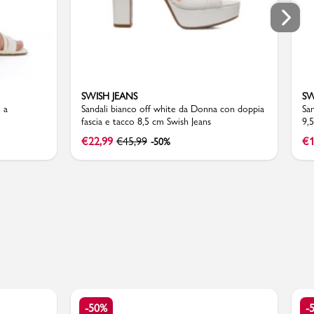
SWISH JEANS
SW
 a
Sandali bianco off white da Donna con doppia
San
fascia e tacco 8,5 cm Swish Jeans
9,5
€
22,99
€
45,99
€
1
-50%
-50%
-