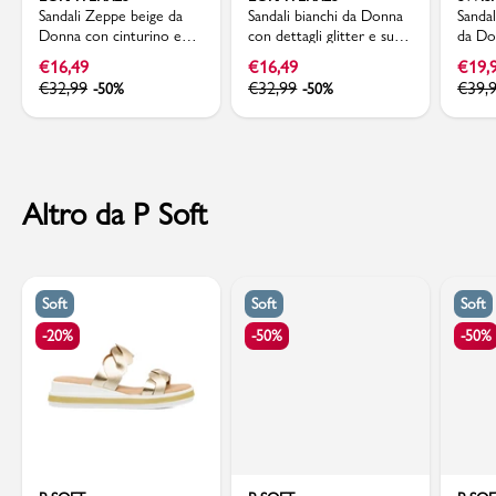
Sandali Zeppe beige da
Sandali bianchi da Donna
Sandal
Donna con cinturino e
con dettagli glitter e suola
da Do
dettagli glitter Lora Ferres
platform Lora Ferres
incroc
€
16,49
€
16,49
€
19,
Swish 
€
32,99
€
32,99
€
39,
-50%
-50%
Altro da P Soft
Soft
Soft
Soft
-20%
-50%
-50%