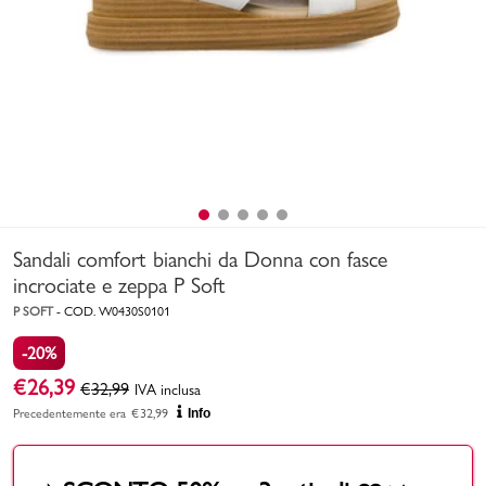
Uomo
Bambino
Sport
Valigie
Sandali comfort bianchi da Donna con fasce
incrociate e zeppa P Soft
P SOFT
-
COD.
W0430S0101
-20%
Marchi
PMagazine
€
26,39
€
32,99
IVA inclusa
Precedentemente era
€
32,99
Info
Accedi | Registrati
Carrello