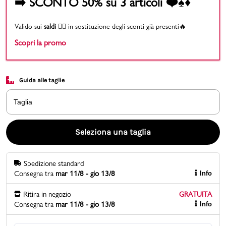
➡️ SCONTO 50% su 3 articoli ❤️♠️♦️
Promo & News
Valido sui
saldi
👉🏻 in sostituzione degli sconti già presenti🔥
Scopri la promo
negozi
contatti
Guida alle taglie
pcard
Taglia
Gift card
Seleziona una taglia
Spedizione standard
Consegna tra
mar 11/8 - gio 13/8
Info
Ritira in negozio
GRATUITA
Consegna tra
mar 11/8 - gio 13/8
Info