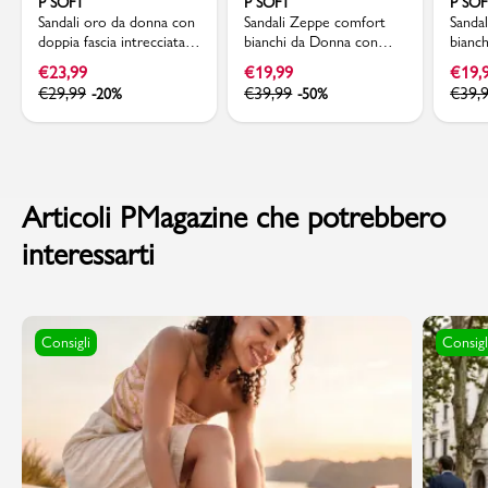
P SOFT
P SOFT
P SO
Sandali oro da donna con
Sandali Zeppe comfort
Sanda
doppia fascia intrecciata e
bianchi da Donna con
bianc
zeppa comoda P Soft
dettaglio intrecciato P
comfo
€
23,99
€
19,99
€
19,
Soft
cintur
€
29,99
€
39,99
€
39,
-20%
-50%
Soft
Articoli PMagazine che potrebbero
interessarti
Consigli
Consigl