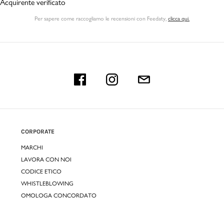
Acquirente verificato
Per sapere come raccogliamo le recensioni con Feedaty
,
clicca qui.
CORPORATE
MARCHI
LAVORA CON NOI
CODICE ETICO
WHISTLEBLOWING
OMOLOGA CONCORDATO