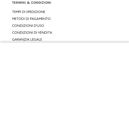
TERMINI & CONDIZIONI
TEMPI DI SPEDIZIONE
METODI DI PAGAMENTO
CONDIZIONI D'USO
CONDIZIONI DI VENDITA
GARANZIA LEGALE
GARANZIA CONVENZIONALE
Chiudi
SERVIZIO CLIENTI
Vai al mio carrello
CONTATTACI
RESI E RIMBORSI
CLICCA E RITIRA 🆕
FIDELITY CARD
GIFT CARD
KLARNA
SCALAPAY
SATISPAY