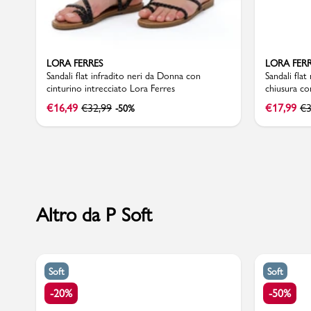
LORA FERRES
LORA FER
Marchi
Sandali flat infradito neri da Donna con
Sandali fla
cinturino intrecciato Lora Ferres
chiusura co
€
16,49
€
32,99
€
17,99
€
3
-50%
Accedi | Registrati
Carrello
Promo & News
negozi
Altro da P Soft
contatti
pcard
Soft
Soft
-20%
-50%
Gift card