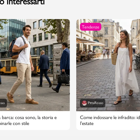
 interessarti
Tendenze
osso
PittaRosso
 barca: cosa sono, la storia e
Come indossare le infradito: id
narle con stile
l’estate