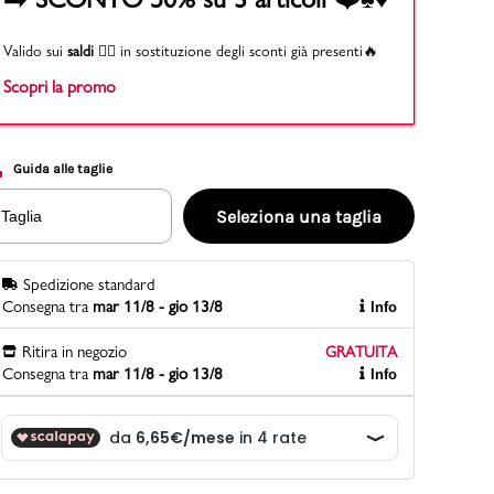
Valido sui
saldi
👉🏻 in sostituzione degli sconti già presenti🔥
Scopri la promo
PittaRosso
Scopri di più
Gioco della scarpa al matrimonio e idee
divertenti con le calzature
Guida alle taglie
Seleziona una taglia
Taglia
Spedizione standard
Consegna tra
mar 11/8 - gio 13/8
Info
Ritira in negozio
GRATUITA
Consegna tra
mar 11/8 - gio 13/8
Info