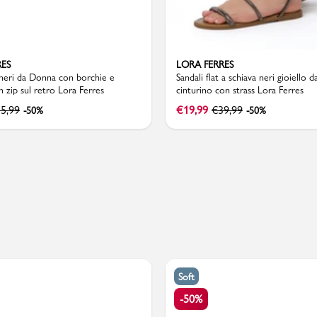
RES
LORA FERRES
PMagazine
t neri da Donna con borchie e
Sandali flat a schiava neri gioiello
n zip sul retro Lora Ferres
cinturino con strass Lora Ferres
5,99
€
19,99
€
39,99
-50%
-50%
Soft
-50%