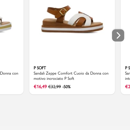
P SOFT
P 
a Donna con
Sandali Zeppe Comfort Cuoio da Donna con
Sa
motivo incrociato P Soft
in
€
16,49
€
32,99
€
2
-50%