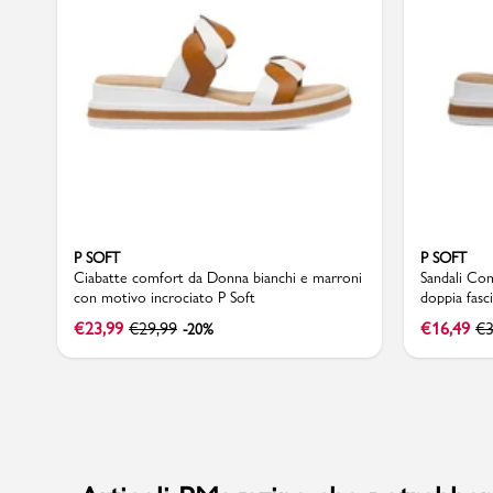
P SOFT
P SOFT
Ciabatte comfort da Donna bianchi e marroni
Sandali Co
con motivo incrociato P Soft
doppia fasci
€
23,99
€
29,99
€
16,49
€
3
-20%