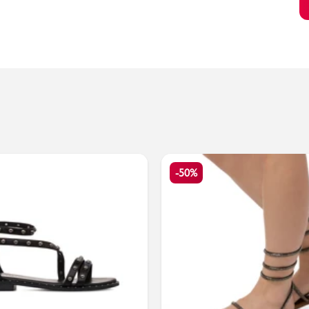
Valigie
-50%