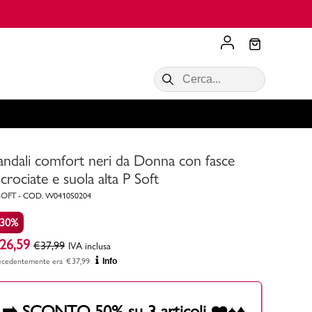
Scopri di più
VALIGIE CIAK
SALDI Donna
Scopri di più!
Acquista ora
Acquista ora
andali comfort neri da Donna con fasce
RONCATO
Acquista ora
Consigli
ncrociate e suola alta P Soft
SOFT
-
COD.
W0410S0204
Acquista
-30%
26,59
€
37,99
IVA inclusa
ecedentemente era
€
37,99
Info
➡️ SCONTO 50% su 3 articoli ❤️♠️♦️