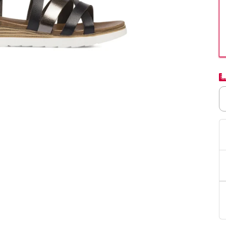
PittaRosso
Donna
mano: la guida
Back to School 2026: la guida definitiva per il
nsieri
rientro a scuola