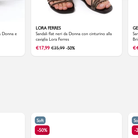
LORA FERRES
G
 da Donna e
Sandali flat neri da Donna con cinturino alla
San
caviglia Lora Ferres
Br
€
17,99
€
35,99
€
4
-50%
Soft
So
-50%
-