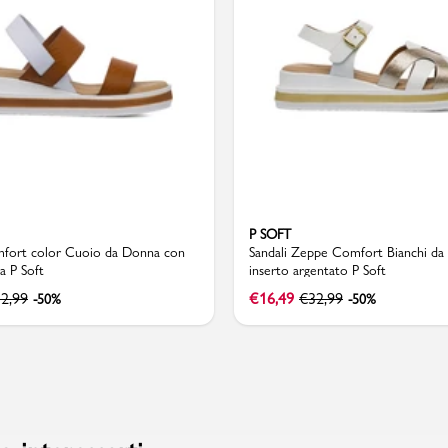
P SOFT
mfort color Cuoio da Donna con
Sandali Zeppe Comfort Bianchi d
a P Soft
inserto argentato P Soft
2,99
€
16,49
€
32,99
-50%
-50%