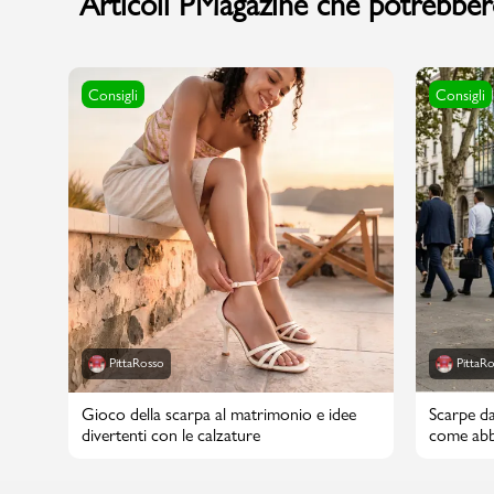
Articoli PMagazine che potrebbero
Consigli
Consigli
PittaRosso
PittaR
Gioco della scarpa al matrimonio e idee
Scarpe da
divertenti con le calzature
come abbi