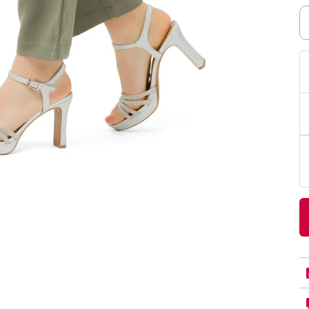
PittaRosso
Donna
mano: la guida
Back to School 2026: la guida definitiva per il
nsieri
rientro a scuola