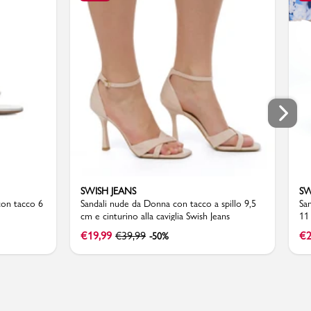
SWISH JEANS
SW
con tacco 6
Sandali nude da Donna con tacco a spillo 9,5
San
cm e cinturino alla caviglia Swish Jeans
11
€
19,99
€
39,99
€
2
-50%