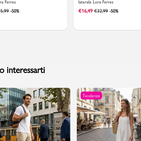
ora Ferres
laterale Lora Ferres
5,99
€
16,49
€
32,99
-50%
-50%
 interessarti
Tendenze