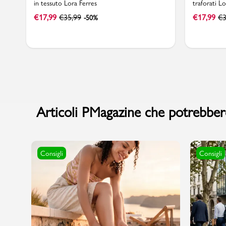
in tessuto Lora Ferres
traforati L
€
17,99
€
35,99
€
17,99
€
3
-50%
Articoli PMagazine che potrebbero
Consigli
Consigli