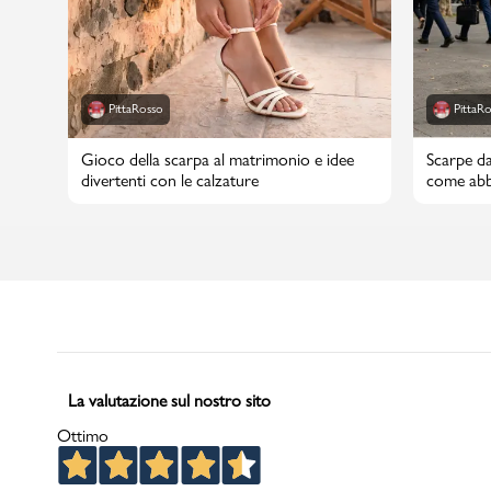
PittaRosso
PittaR
Gioco della scarpa al matrimonio e idee
Scarpe da
divertenti con le calzature
come abbi
La valutazione sul nostro sito
Ottimo