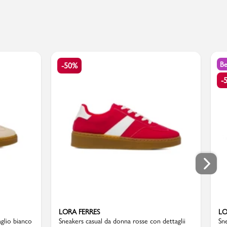
Be
-50%
-
LORA FERRES
LO
glio bianco
Sneakers casual da donna rosse con dettaglii
Sn