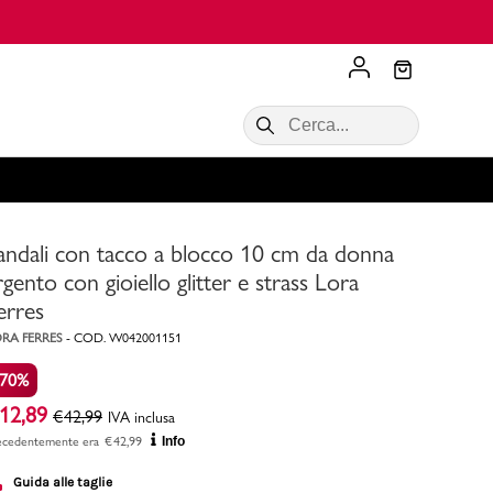
Scopri di più
VALIGIE CIAK
SALDI Donna
Scopri di più!
Acquista ora
Acquista ora
andali con tacco a blocco 10 cm da donna
RONCATO
Acquista ora
Consigli
rgento con gioiello glitter e strass Lora
erres
Acquista
RA FERRES
-
COD.
W042001151
-70%
12,89
€
42,99
IVA inclusa
ecedentemente era
€
42,99
Info
Guida alle taglie