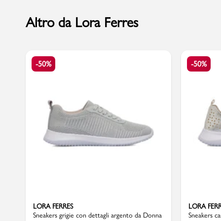
Altro da Lora Ferres
Marchi
-50%
-50%
Accedi | Registrati
Carrello
Promo & News
negozi
contatti
pcard
LORA FERRES
LORA FER
Gift card
Sneakers grigie con dettagli argento da Donna
Sneakers ca