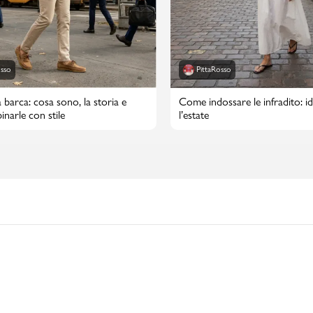
osso
PittaRosso
 barca: cosa sono, la storia e
Come indossare le infradito: id
narle con stile
l’estate