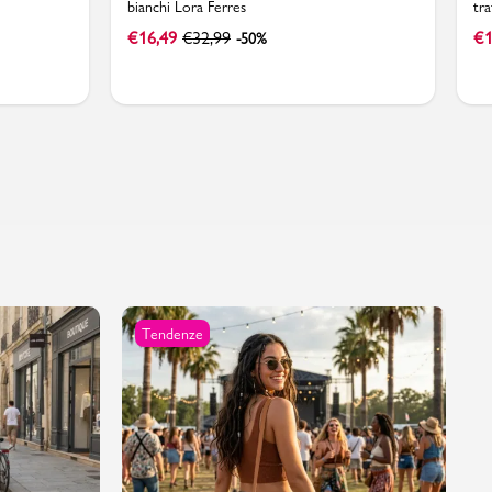
bianchi Lora Ferres
tra
€
16,49
€
32,99
€
1
-50%
Tendenze