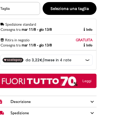
Seleziona una taglia
Taglia
PittaRosso
Spedizione standard
Scopri di più
Consegna tra
mar 11/8 - gio 13/8
Info
Gioco della scarpa al matrimonio e idee
divertenti con le calzature
Ritira in negozio
GRATUITA
Consegna tra
mar 11/8 - gio 13/8
Info
Leggi
Descrizione
Spedizione
Sandali da donna Lora Ferres in tessuto e similpelle colore