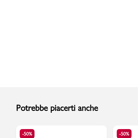
Uomo
Potrebbe piacerti anche
-50%
-50%