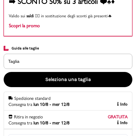
➡️ SCONTO 50% su 3 articoli ❤️♠️♦️
Promo & News
Valido sui
saldi
👉🏻 in sostituzione degli sconti già presenti🔥
Scopri la promo
negozi
contatti
Guida alle taglie
pcard
Taglia
Gift card
Seleziona una taglia
Spedizione standard
Consegna tra
lun 10/8 - mer 12/8
Info
Ritira in negozio
GRATUITA
Consegna tra
lun 10/8 - mer 12/8
Info