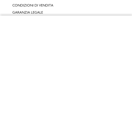
CONDIZIONI DI VENDITA
GARANZIA LEGALE
GARANZIA CONVENZIONALE
Chiudi
SERVIZIO CLIENTI
Vai al mio carrello
CONTATTACI
RESI E RIMBORSI
CLICCA E RITIRA 🆕
FIDELITY CARD
GIFT CARD
KLARNA
SCALAPAY
SATISPAY
EDENRED SHOPPING
PAYBACK
RECENSIONI
INPOST DAYS