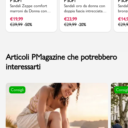
P SOFT
P SOFT
P SO
Sandali Zeppe comfort
Sandali oro da donna con
Sanda
marroni da Donna con
doppia fascia intrecciata e
bronz
motivo incrociato P Soft
zeppa comoda P Soft
doppia
€
19,99
€
23,99
€
14,
€
39,99
€
29,99
€
29,
-50%
-20%
Articoli PMagazine che potrebbero
interessarti
Consigli
Consigl