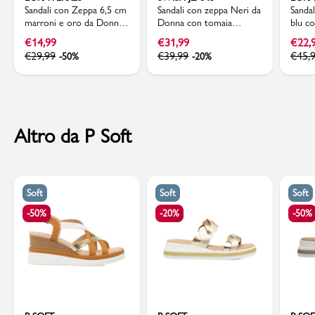
Sandali con Zeppa 6,5 cm
Sandali con zeppa Neri da
Sanda
marroni e oro da Donna
Donna con tomaia
blu co
con dettagli etnici Lora
incrociata e dettagli etnici
rafia
€
14,99
€
31,99
€
22,
Ferres
Swish Jeans
Ferre
€
29,99
€
39,99
€
45,
-50%
-20%
Altro da P Soft
Soft
Soft
Soft
-50%
-20%
-50%