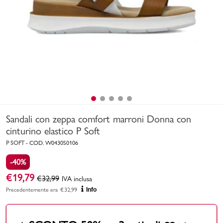
Uomo
Bambino
Sport
Valigie
Sandali con zeppa comfort marroni Donna con
cinturino elastico P Soft
P SOFT
-
COD.
W0430S0106
-40%
Marchi
PMagazine
€
19,79
€
32,99
IVA inclusa
Precedentemente era
€
32,99
Info
Accedi | Registrati
Carrello