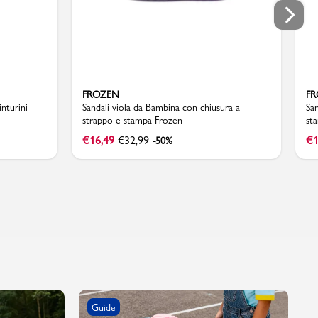
FROZEN
F
inturini
Sandali viola da Bambina con chiusura a
San
strappo e stampa Frozen
st
€
16,49
€
32,99
€
1
-50%
Guide