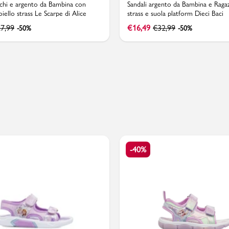
nchi e argento da Bambina con
Sandali argento da Bambina e Raga
oiello strass Le Scarpe di Alice
strass e suola platform Dieci Baci
7,99
€
16,49
€
32,99
-50%
-50%
PMagazine
-40%