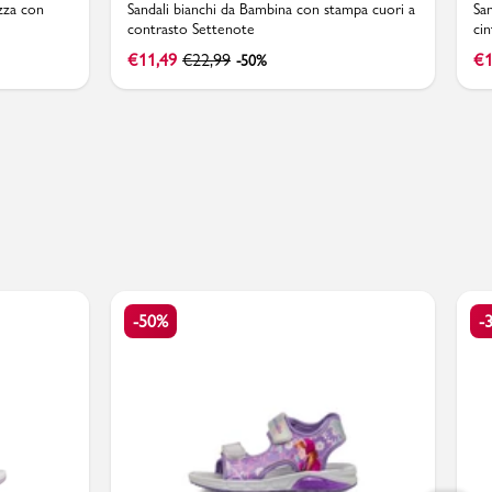
zza con
Sandali bianchi da Bambina con stampa cuori a
Sa
contrasto Settenote
cin
€
11,49
€
22,99
€
1
-50%
-50%
-