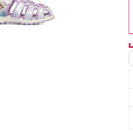
PittaRosso
Donna
mano: la guida
Back to School 2026: la guida definitiva per il
nsieri
rientro a scuola