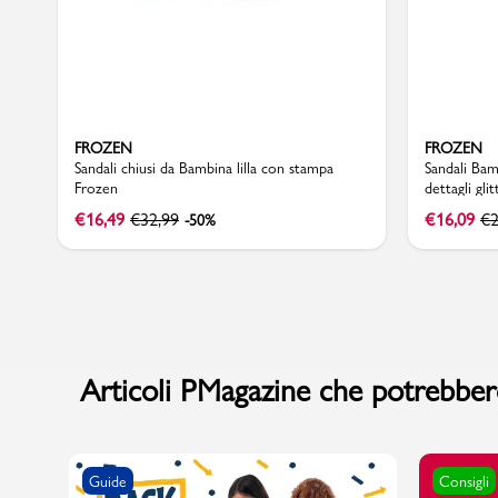
FROZEN
FROZEN
Sandali chiusi da Bambina lilla con stampa
Sandali Bam
Frozen
dettagli gli
€
16,49
€
32,99
€
16,09
€
2
-50%
Articoli PMagazine che potrebbero
Guide
Consigli