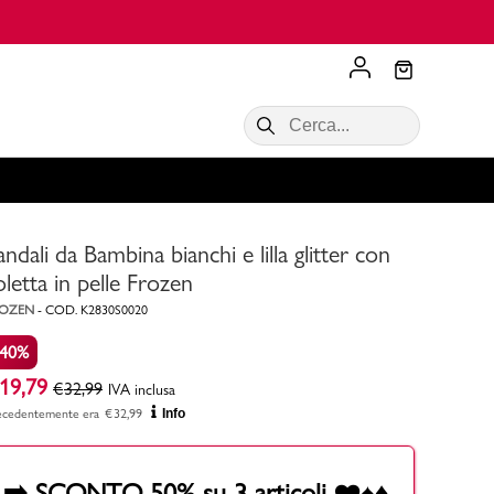
Scopri di più
VALIGIE CIAK
SALDI Donna
Scopri di più!
Acquista ora
Acquista ora
andali da Bambina bianchi e lilla glitter con
RONCATO
Acquista ora
Consigli
oletta in pelle Frozen
ROZEN
-
COD.
K2830S0020
Acquista
-40%
19,79
€
32,99
IVA inclusa
ecedentemente era
€
32,99
Info
➡️ SCONTO 50% su 3 articoli ❤️♠️♦️