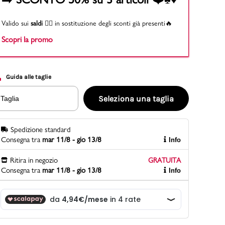
Valido sui
saldi
👉🏻 in sostituzione degli sconti già presenti🔥
Scopri la promo
PittaRosso
Scopri di più
Gioco della scarpa al matrimonio e idee
divertenti con le calzature
Guida alle taglie
Seleziona una taglia
Taglia
Spedizione standard
Consegna tra
mar 11/8 - gio 13/8
Info
Ritira in negozio
GRATUITA
Consegna tra
mar 11/8 - gio 13/8
Info