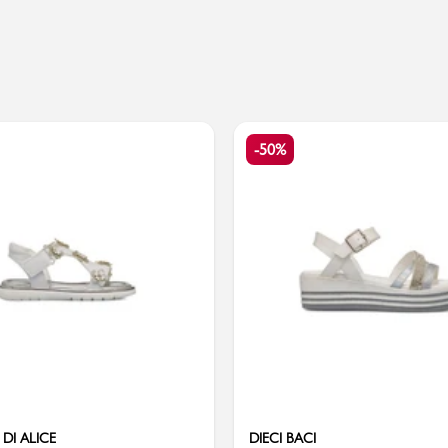
Valigie
-50%
 DI ALICE
DIECI BACI