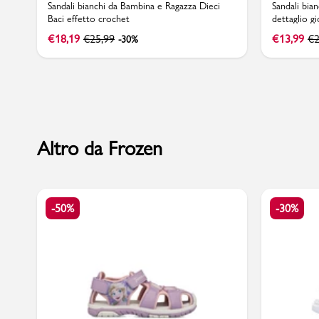
Sandali bianchi da Bambina e Ragazza Dieci
Sandali bia
Baci effetto crochet
dettaglio gi
€
18,19
€
25,99
€
13,99
€
2
-30%
Marchi
Accedi | Registrati
Altro da Frozen
Carrello
Promo & News
-50%
-30%
negozi
contatti
pcard
Gift card