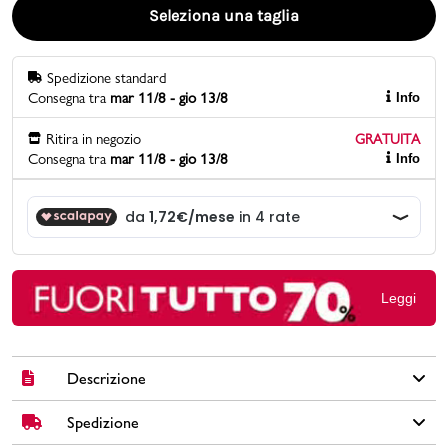
Seleziona una taglia
Promo & News
Spedizione standard
negozi
Consegna tra
mar 11/8 - gio 13/8
Info
contatti
Ritira in negozio
GRATUITA
Consegna tra
mar 11/8 - gio 13/8
Info
pcard
Gift card
Leggi
Descrizione
Spedizione
Sandali da bambina Le Scarpe di Alice in similpelle colore rosa
con chiusura a strappo sulla caviglia, dettaglio intrecciato e con