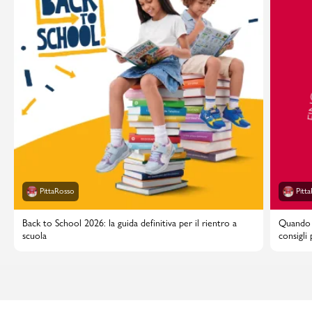
PittaRosso
Pitt
Back to School 2026: la guida definitiva per il rientro a
Quando i
scuola
consigli