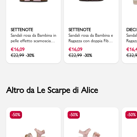
SETTENOTE
SETTENOTE
DIECI
Sandali rosa da Bambina in
Sandali rosa da Bambina e
Sanda
pelle effetto scamosciato
Ragazza con doppia Fibbia
Ragazz
con fibbie Settenote
Regolabile Settenote
Platfo
€
16,09
€
16,09
€
16,
€
22,99
€
22,99
€
32,
-30%
-30%
Altro da Le Scarpe di Alice
-50%
-50%
-50%