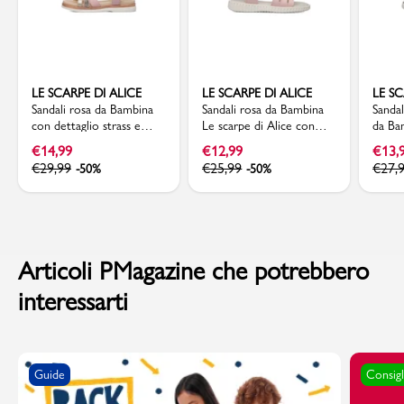
LE SCARPE DI ALICE
LE SCARPE DI ALICE
LE SC
Sandali rosa da Bambina
Sandali rosa da Bambina
Sandal
con dettaglio strass e
Le scarpe di Alice con
da Ba
chiusura con strappo Le
fiore
gioiel
€
14,99
€
12,99
€
13,
scarpe di Alice
Alice
€
29,99
€
25,99
€
27,
-50%
-50%
Articoli PMagazine che potrebbero
interessarti
Guide
Consigl