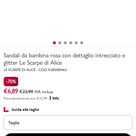
Uomo
Bambino
Sport
Valigie
Sandali da bambina rosa con dettaglio intrecciato e
glitter Le Scarpe di Alice
LE SCARPE DI ALICE
-
COD.
K283000463
-70%
€
6,89
€
22,99
IVA inclusa
Precedentemente era
€
22,99
Info
Marchi
PMagazine
Guida alle taglie
Accedi | Registrati
Taglia
Carrello