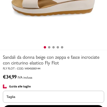
Uomo
Bambino
Sport
Valigie
Sandali da donna beige con zeppa e fasce incrociate
con cinturino elastico Fly Flot
FLY FLOT
-
COD.
W045000144
€
34,99
IVA inclusa
Marchi
PMagazine
Guida alle taglie
Accedi | Registrati
Taglia
Carrello