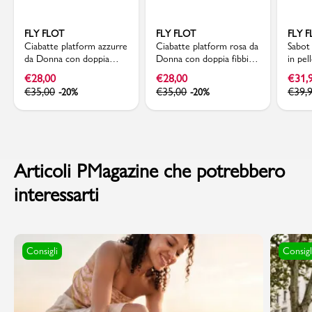
FLY FLOT
FLY FLOT
FLY 
Ciabatte platform azzurre
Ciabatte platform rosa da
Sabot
da Donna con doppia
Donna con doppia fibbia
in pel
fibbia in metallo Fly Flot
Fly Flot
scamo
€
28,00
€
28,00
€
31,
regola
€
35,00
€
35,00
€
39,
-20%
-20%
Articoli PMagazine che potrebbero
interessarti
Consigli
Consigl