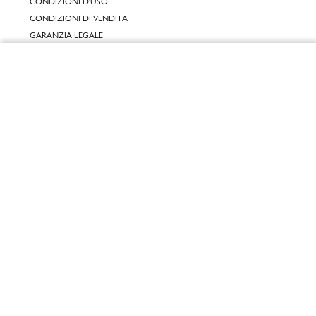
CONDIZIONI D'USO
CONDIZIONI DI VENDITA
GARANZIA LEGALE
GARANZIA CONVENZIONALE
Chiudi
SERVIZIO CLIENTI
Vai al mio carrello
CONTATTACI
RESI E RIMBORSI
CLICCA E RITIRA 🆕
FIDELITY CARD
GIFT CARD
KLARNA
SCALAPAY
SATISPAY
EDENRED SHOPPING
PAYBACK
RECENSIONI
INPOST DAYS