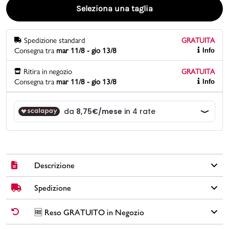
Seleziona una taglia
Promo & News
Spedizione standard
GRATUITA
negozi
Consegna tra
mar 11/8 - gio 13/8
Info
contatti
Ritira in negozio
GRATUITA
Consegna tra
mar 11/8 - gio 13/8
Info
pcard
Gift card
Descrizione
Spedizione
Sandali Fly Flot da donna con zeppa con fasce incrociate in
morbida similpelle che garantiscono una calzata stabile e una
sensazione di leggerezza. Il cinturino elastico posteriore
✅
Spedizione Standard GRATUITA DA € 30
➡️ Consegna in
2-5
🆓 Reso GRATUITO in Negozio
assicura un fit comodo e adattabile, mentre la soletta imbottita
giorni
lavorativi. Per ordini inferiori a € 30,00 la Spedizione ha un
in materiale soft-touch segue la naturale anatomia del piede. Il