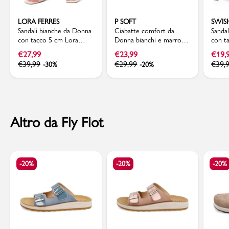
LORA FERRES
P SOFT
SWIS
Sandali bianche da Donna
Ciabatte comfort da
Sanda
con tacco 5 cm Lora
Donna bianchi e marroni
con t
Ferres
con motivo incrociato P
cm Sw
€
27,99
€
23,99
€
19,
Soft
€
39,99
€
29,99
€
39,
-30%
-20%
Altro da Fly Flot
-20%
-20%
-20%