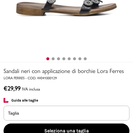
Uomo
Bambino
Sport
Valigie
Sandali neri con applicazione di borchie Lora Ferres
LORA FERRES
-
COD.
W041000129
€
29,99
IVA inclusa
Guida alle taglie
Marchi
PMagazine
Taglia
Accedi | Registrati
Seleziona una taglia
Carrello