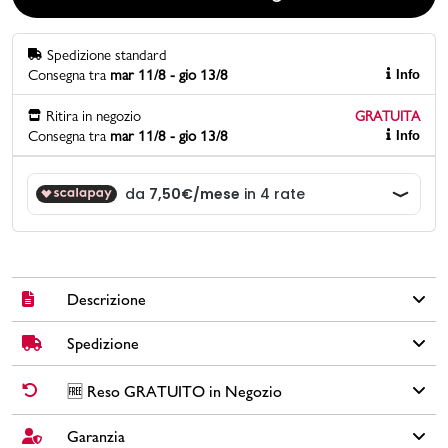
Promo & News
Spedizione standard
Consegna tra
mar 11/8 - gio 13/8
Info
negozi
Ritira in negozio
GRATUITA
Consegna tra
mar 11/8 - gio 13/8
Info
contatti
pcard
Gift card
Descrizione
Spedizione
Sandali flat Lora Ferres in similpelle colore nero con suola in
gomma, cinturino per il tallone con inserto elastico, chiusura
regolabile con fibbia e fascia singola con applicazione borchie
✅
Spedizione Standard GRATUITA DA € 30
➡️ Consegna in
2-5
🆓 Reso GRATUITO in Negozio
nere e argento.
giorni
lavorativi. Per ordini inferiori a € 30,00 la Spedizione ha un
costo di € 6,00.
Garanzia
Cambi idea?
Non preoccuparti, hai
15 giorni
per effettuare il reso dei
Brand: Lora Ferres