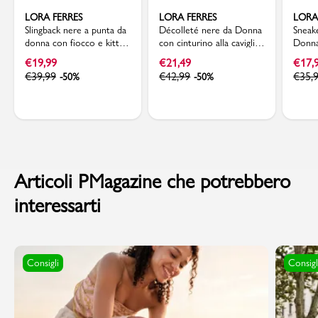
LORA FERRES
LORA FERRES
LORA
Slingback nere a punta da
Décolleté nere da Donna
Sneak
donna con fiocco e kitten
con cinturino alla caviglia
Donna
heels 7,5 cm Lora Ferres
e tacco a rocchetto Lora
trafor
€
19,99
€
21,49
€
17,
Ferres
€
39,99
€
42,99
€
35,
-50%
-50%
Articoli PMagazine che potrebbero
interessarti
Consigli
Consigl