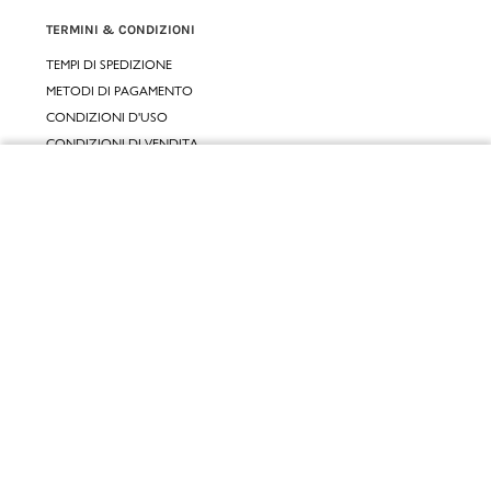
TERMINI & CONDIZIONI
TEMPI DI SPEDIZIONE
METODI DI PAGAMENTO
CONDIZIONI D'USO
CONDIZIONI DI VENDITA
GARANZIA LEGALE
Chiudi
GARANZIA CONVENZIONALE
Vai al mio carrello
SERVIZIO CLIENTI
CONTATTACI
RESI E RIMBORSI
CLICCA E RITIRA 🆕
FIDELITY CARD
GIFT CARD
KLARNA
SCALAPAY
SATISPAY