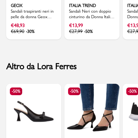
GEOX
ITALIA TREND
ITAL
Sandali traspiranti neri in
Sandali Neri con doppio
Sandal
pelle da donna Geox
cinturino da Donna Italia
Donna 
Brionia
Trend Sabina
Trend
€
48,93
€
13,99
€
13,
€
69,90
€
27,99
€
27,
-30%
-50%
Altro da Lora Ferres
-50%
-50%
-50%