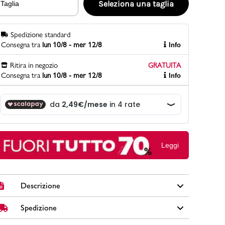
Seleziona una taglia
Taglia
Spedizione standard
PittaRosso
Consegna tra
lun 10/8 - mer 12/8
Info
Scopri di più
Gioco della scarpa al matrimonio e idee
Ritira in negozio
GRATUITA
divertenti con le calzature
Consegna tra
lun 10/8 - mer 12/8
Info
Leggi
Descrizione
Spedizione
Sandali flat Lora Ferres in similpelle colore rosso con
suola in gomma, occhielli in metallo e cinturino con fibbia