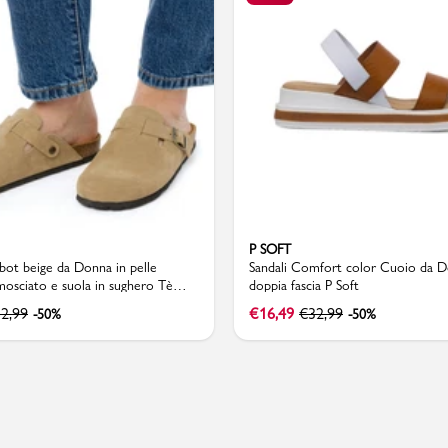
Valigie
P SOFT
bot beige da Donna in pelle
Sandali Comfort color Cuoio da 
mosciato e suola in sughero Tè
doppia fascia P Soft
2,99
€
16,49
€
32,99
-50%
-50%