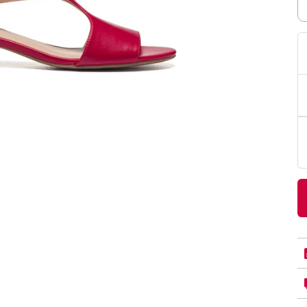
PittaRosso
Donna
mano: la guida
Back to School 2026: la guida definitiva per il
nsieri
rientro a scuola