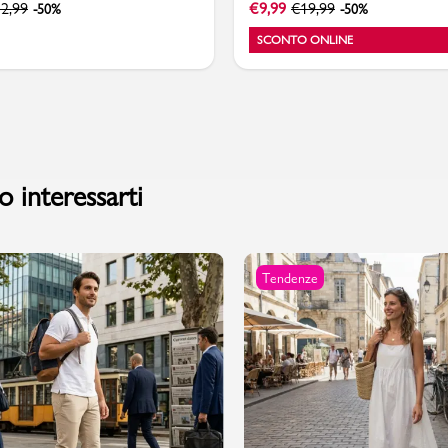
2,99
€
9,99
€
19,99
-50%
-50%
SCONTO ONLINE
 interessarti
Tendenze