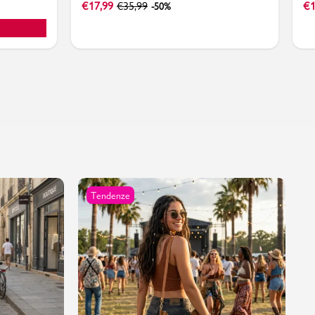
€
17,99
€
35,99
€
1
-50%
Tendenze