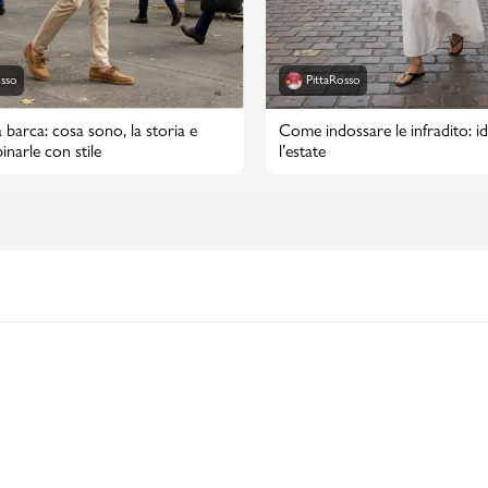
osso
PittaRosso
 barca: cosa sono, la storia e
Come indossare le infradito: id
narle con stile
l’estate