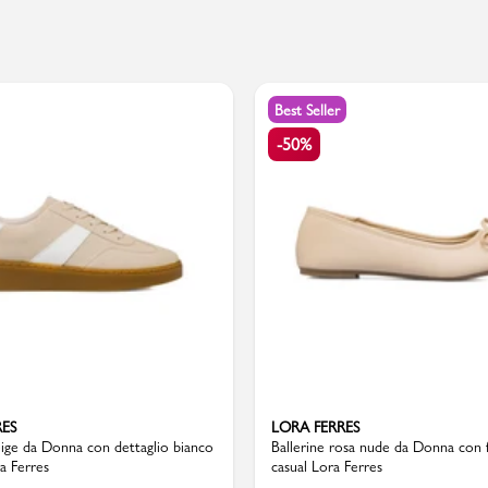
PMagazine
Best Seller
-50%
RES
LORA FERRES
ige da Donna con dettaglio bianco
Ballerine rosa nude da Donna con 
ra Ferres
casual Lora Ferres