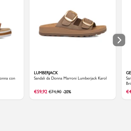
LUMBERJACK
G
Donna con
Sandali da Donna Marroni Lumberjack Karol
San
Br
€
59,92
€
74,90
€
4
-20%