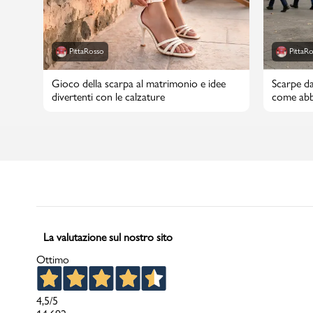
PittaRosso
PittaR
Gioco della scarpa al matrimonio e idee
Scarpe da
divertenti con le calzature
come abbi
La valutazione sul nostro sito
Ottimo
4,5
/5