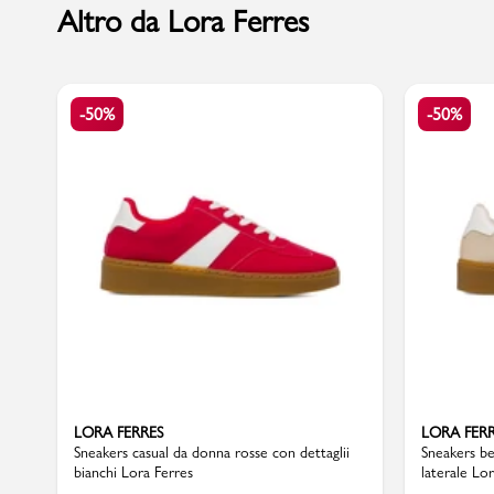
Altro da Lora Ferres
Marchi
-50%
-50%
Accedi | Registrati
Carrello
Promo & News
negozi
contatti
pcard
LORA FERRES
LORA FER
Sneakers casual da donna rosse con dettaglii
Sneakers be
bianchi Lora Ferres
laterale Lo
Gift card