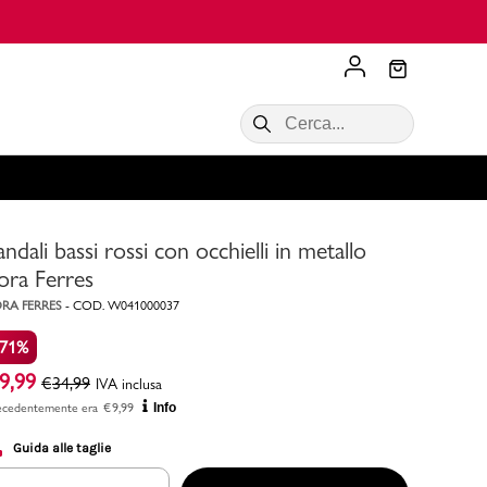
Scopri di più
VALIGIE CIAK
SALDI Donna
Scopri di più!
Acquista ora
Acquista ora
andali bassi rossi con occhielli in metallo
RONCATO
Acquista ora
Consigli
ora Ferres
RA FERRES
-
COD.
W041000037
Acquista
-71%
9,99
€
34,99
IVA inclusa
ecedentemente era
€
9,99
Info
Guida alle taglie