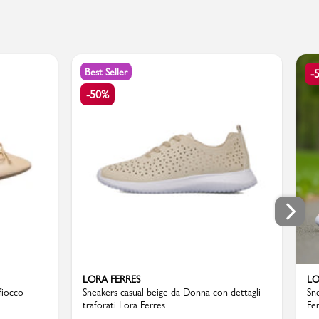
Best Seller
-
-50%
LORA FERRES
LO
fiocco
Sneakers casual beige da Donna con dettagli
Sn
traforati Lora Ferres
Fe