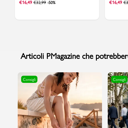
€
16,49
€
32,99
€
16,49
€
3
-50%
Articoli PMagazine che potrebbero
Consigli
Consigli