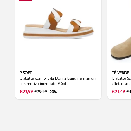
Sport
P SOFT
TÈ VERDE
Ciabatte comfort da Donna bianchi e marroni
Ciabatte Sa
con motivo incrociato P Soft
effetto sca
Verde
€
23,99
€
29,99
€
21,49
€
4
-20%