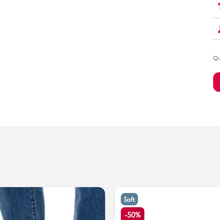
Bambino
Qu
Soft
-50%