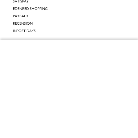
SATISPAY
EDENRED SHOPPING
PAYBACK
RECENSIONI
INPOST DAYS
INFORMATIVE
Chiudi
INFORMATIVA ONLINE
INFORMATIVA LAVORA CON NOI
Vai al mio carrello
INFORMATIVA ACCESSIBILITÀ
COOKIE POLICY
PREFERENZE DEI COOKIES
PITTAROSSO © 2026 PITTAROSSO S.P.A., SOCIO UNICO, CAP. SOCIALE 10.000.000€ I.V., CON