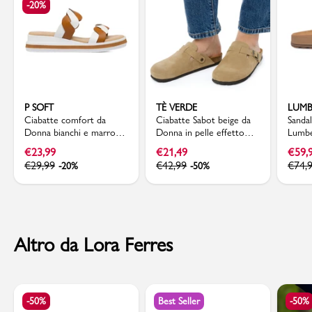
-20%
P SOFT
TÈ VERDE
LUMB
Ciabatte comfort da
Ciabatte Sabot beige da
Sanda
Donna bianchi e marroni
Donna in pelle effetto
Lumbe
con motivo incrociato P
scamosciato e suola in
€
23,99
€
21,49
€
59,
Soft
sughero Tè Verde
€
29,99
€
42,99
€
74,
-20%
-50%
Altro da Lora Ferres
-50%
Best Seller
-50%