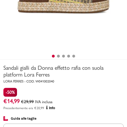
Uomo
Bambino
Sport
Valigie
Sandali gialli da Donna effetto rafia con suola
platform Lora Ferres
LORA FERRES
-
COD.
W041002040
-50%
Marchi
PMagazine
€
14,99
€
29,99
IVA inclusa
Precedentemente era
€
20,99
Info
Accedi | Registrati
Guida alle taglie
Carrello