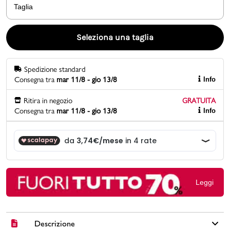
Taglia
Promo & News
Seleziona una taglia
negozi
Spedizione standard
contatti
Consegna tra
mar 11/8 - gio 13/8
Info
pcard
Ritira in negozio
GRATUITA
Consegna tra
mar 11/8 - gio 13/8
Info
Gift card
Leggi
Descrizione