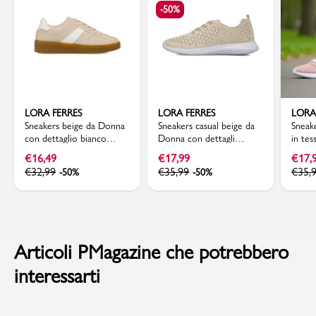
-50%
LORA FERRES
LORA FERRES
LORA
Sneakers beige da Donna
Sneakers casual beige da
Sneak
con dettaglio bianco
Donna con dettagli
in te
laterale Lora Ferres
traforati Lora Ferres
Ferre
€
16,49
€
17,99
€
17,
€
32,99
€
35,99
€
35,
-50%
-50%
Articoli PMagazine che potrebbero
interessarti