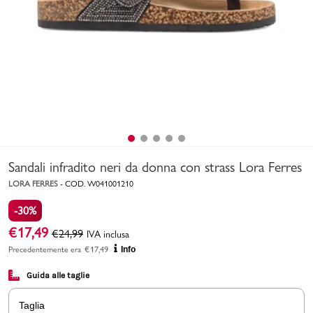
Uomo
Bambino
Sport
Valigie
Sandali infradito neri da donna con strass Lora Ferres
LORA FERRES
-
COD.
W041001210
-30%
€
17,49
€
24,99
IVA inclusa
Marchi
PMagazine
Precedentemente era
€
17,49
Info
Guida alle taglie
Accedi | Registrati
Taglia
Carrello