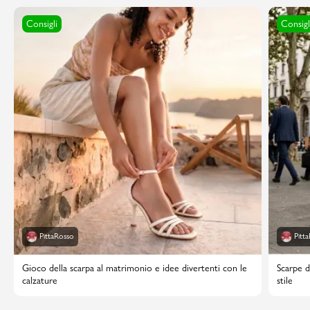
Consigli
Consigl
PittaRosso
Pitt
Gioco della scarpa al matrimonio e idee divertenti con le
Scarpe d
calzature
stile