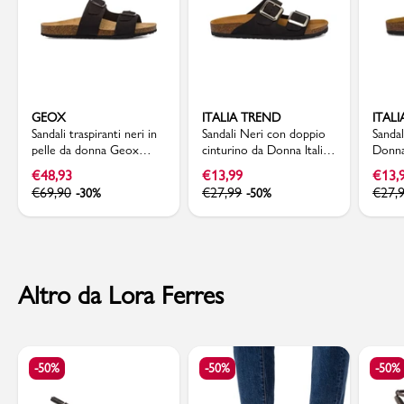
GEOX
ITALIA TREND
ITAL
Sandali traspiranti neri in
Sandali Neri con doppio
Sandal
pelle da donna Geox
cinturino da Donna Italia
Donna 
Brionia
Trend Sabina
Trend
€
48,93
€
13,99
€
13,
€
69,90
€
27,99
€
27,
-30%
-50%
Altro da Lora Ferres
-50%
-50%
-50%