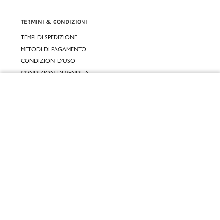
TERMINI & CONDIZIONI
TEMPI DI SPEDIZIONE
METODI DI PAGAMENTO
CONDIZIONI D'USO
CONDIZIONI DI VENDITA
GARANZIA LEGALE
Chiudi
GARANZIA CONVENZIONALE
Vai al mio carrello
SERVIZIO CLIENTI
CONTATTACI
RESI E RIMBORSI
CLICCA E RITIRA 🆕
FIDELITY CARD
GIFT CARD
KLARNA
SCALAPAY