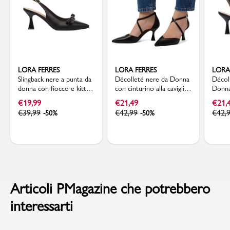
LORA FERRES
LORA FERRES
LORA
Slingback nere a punta da
Décolleté nere da Donna
Décoll
donna con fiocco e kitten
con cinturino alla caviglia
Donna
heels 7,5 cm Lora Ferres
e tacco a rocchetto Lora
rocch
€
19,99
€
21,49
€
21,
Ferres
Ferre
€
39,99
€
42,99
€
42,
-50%
-50%
Articoli PMagazine che potrebbero
interessarti