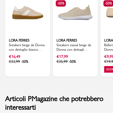
-50%
-50%
LORA FERRES
LORA FERRES
LORA
Sneakers beige da Donna
Sneakers casual beige da
Baller
con dettaglio bianco
Donna con dettagli
Donna
laterale Lora Ferres
traforati Lora Ferres
Lora 
€
16,49
€
17,99
€
9,9
€
32,99
€
35,99
€
19,
-50%
-50%
SCO
Articoli PMagazine che potrebbero
interessarti