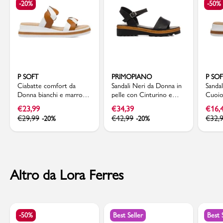
-20%
-50%
P SOFT
PRIMOPIANO
P SO
Ciabatte comfort da
Sandali Neri da Donna in
Sanda
Donna bianchi e marroni
pelle con Cinturino e
Cuoio
con motivo incrociato P
suola Platform
doppia
€
23,99
€
34,39
€
16,
Soft
Primopiano
€
29,99
€
42,99
€
32,
-20%
-20%
Altro da Lora Ferres
-50%
Best Seller
Best 