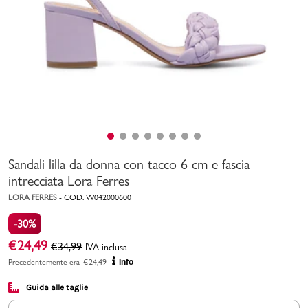
Uomo
Bambino
Sport
Valigie
Sandali lilla da donna con tacco 6 cm e fascia
intrecciata Lora Ferres
LORA FERRES
-
COD.
W042000600
-30%
Marchi
PMagazine
€
24,49
€
34,99
IVA inclusa
Precedentemente era
€
24,49
Info
Accedi | Registrati
Guida alle taglie
Carrello