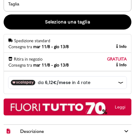
Taglia
Promo & News
Seleziona una taglia
negozi
Spedizione standard
contatti
Consegna tra
mar 11/8 - gio 13/8
Info
pcard
Ritira in negozio
GRATUITA
Consegna tra
mar 11/8 - gio 13/8
Info
Gift card
Leggi
Descrizione