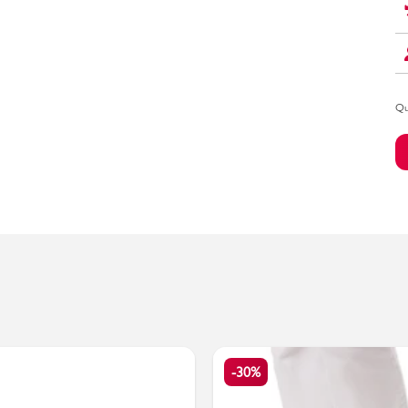
Bambino
Qu
-30%