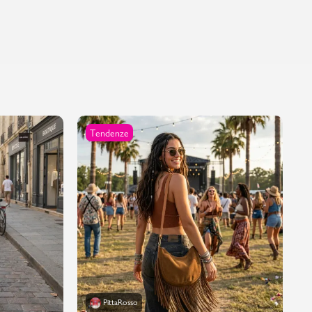
Tendenze
PittaRosso