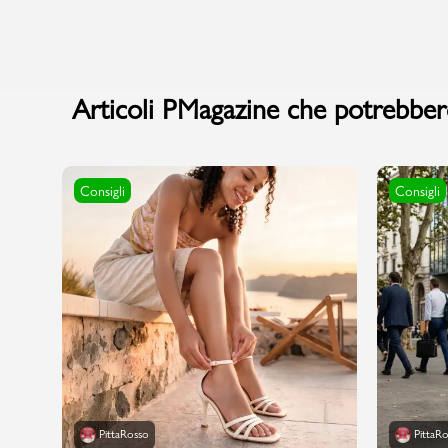
Marchi
Articoli PMagazine che potrebbero
Accedi | Registrati
Consigli
Consigli
Carrello
Promo & News
negozi
contatti
pcard
Gift card
PittaRosso
PittaR