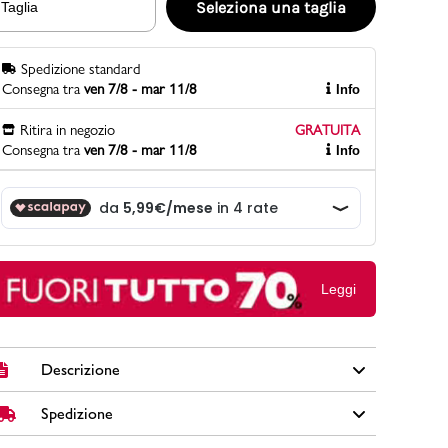
Seleziona una taglia
Taglia
Spedizione standard
PittaRosso
Consegna tra
ven 7/8 - mar 11/8
Info
Scopri di più
Gioco della scarpa al matrimonio e idee
Ritira in negozio
GRATUITA
divertenti con le calzature
Consegna tra
ven 7/8 - mar 11/8
Info
Leggi
Descrizione
Spedizione
Non ne abbiamo mai abbastanza dei sandali con plateau a
tacco alto Debbra. Caratterizzati da punta tonda e tacco