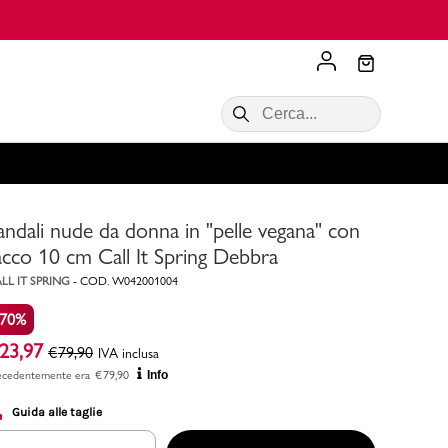
Scopri di più
VALIGIE CIAK
SALDI Donna
Scopri di più!
Acquista ora
Acquista ora
andali nude da donna in "pelle vegana" con
RONCATO
Acquista ora
Consigli
acco 10 cm Call It Spring Debbra
LL IT SPRING
-
COD.
W042001004
Acquista
-70%
23,97
€
79,90
IVA inclusa
ecedentemente era
€
79,90
Info
Guida alle taglie