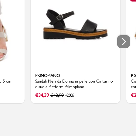
PRIMOPIANO
P 
co 5 cm
Sandali Neri da Donna in pelle con Cinturino
Ci
e suola Platform Primopiano
co
€
34,39
€
42,99
€
2
-20%