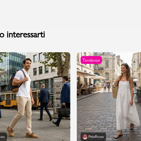
PMagazine
 interessarti
Tendenze
osso
PittaRosso