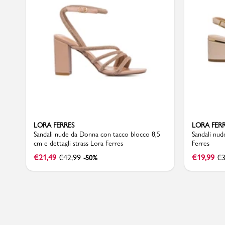
Sport
LORA FERRES
LORA FER
Sandali nude da Donna con tacco blocco 8,5
Sandali nu
cm e dettagli strass Lora Ferres
Ferres
€
21,49
€
42,99
€
19,99
€
3
-50%