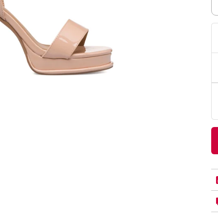
PittaRosso
Donna
mano: la guida
Back to School 2026: la guida definitiva per il
nsieri
rientro a scuola