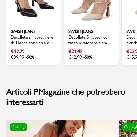
SWISH JEANS
SWISH JEANS
SWIS
Décolleté slingback nere
Décolleté Slingback con
Décoll
da Donna con fibbie e
tacco a campana 8 cm
bianc
tacco a rocchetto 7,5 cm
bianche off-white da
fibbia
€
19,99
€
21,49
€
22,
Swish Jeans
Donna con cinturino
Swish 
€
39,99
€
42,99
€
45,
-50%
-50%
Swish Jeans
Articoli PMagazine che potrebbero
interessarti
Consigli
Consigl