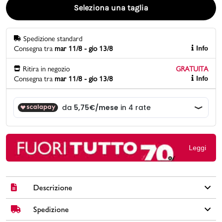
Seleziona una taglia
Promo & News
Spedizione standard
negozi
Consegna tra
mar 11/8 - gio 13/8
Info
contatti
Ritira in negozio
GRATUITA
Consegna tra
mar 11/8 - gio 13/8
Info
pcard
Gift card
Leggi
Descrizione
Spedizione
Eleganti sandali oro da donna, perfetti per occasioni speciali. Il
tacco a stiletto da 9,5 cm dona un tocco di classe ed eleganza.