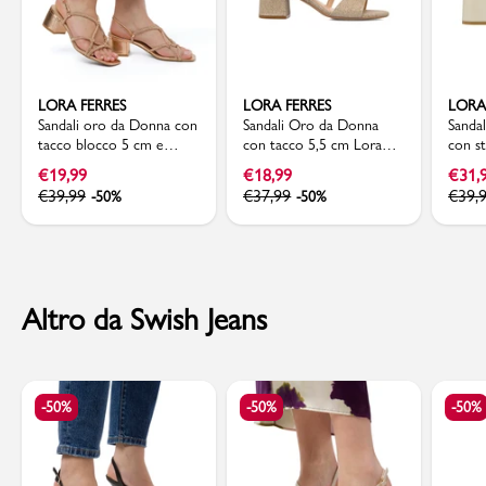
LORA FERRES
LORA FERRES
LORA
Sandali oro da Donna con
Sandali Oro da Donna
Sanda
tacco blocco 5 cm e
con tacco 5,5 cm Lora
con st
gioiello strass Lora Ferres
Ferres
colon
€
19,99
€
18,99
€
31,
€
39,99
€
37,99
€
39,
-50%
-50%
Altro da Swish Jeans
-50%
-50%
-50%