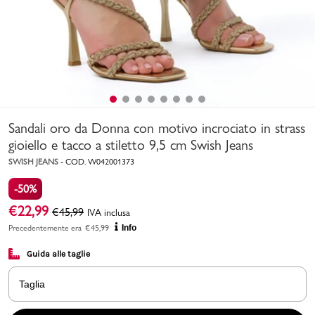
Uomo
Bambino
Sport
Valigie
Sandali oro da Donna con motivo incrociato in strass
gioiello e tacco a stiletto 9,5 cm Swish Jeans
SWISH JEANS
-
COD.
W042001373
-50%
€
22,99
€
45,99
IVA inclusa
Precedentemente era
€
45,99
Info
Marchi
PMagazine
Guida alle taglie
Accedi | Registrati
Taglia
Carrello