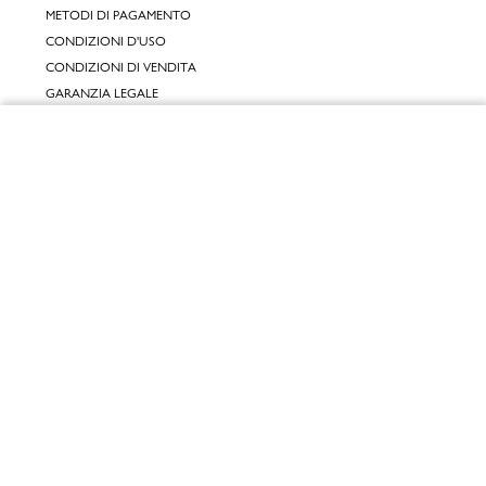
METODI DI PAGAMENTO
CONDIZIONI D'USO
CONDIZIONI DI VENDITA
GARANZIA LEGALE
GARANZIA CONVENZIONALE
Chiudi
SERVIZIO CLIENTI
Vai al mio carrello
CONTATTACI
RESI E RIMBORSI
CLICCA E RITIRA 🆕
FIDELITY CARD
GIFT CARD
KLARNA
SCALAPAY
SATISPAY
EDENRED SHOPPING
PAYBACK
RECENSIONI