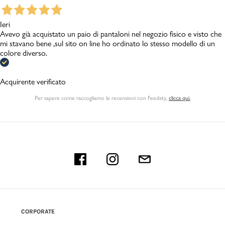
Ieri
Avevo già acquistato un paio di pantaloni nel negozio fisico e visto che
mi stavano bene ,sul sito on line ho ordinato lo stesso modello di un
colore diverso.
Acquirente verificato
Per sapere come raccogliamo le recensioni con Feedaty
,
clicca qui.
CORPORATE