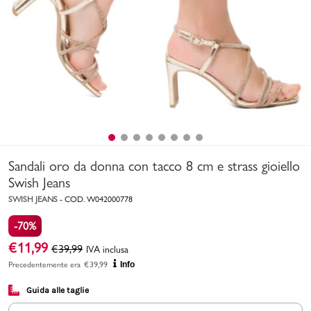
Uomo
Bambino
Sport
Valigie
Sandali oro da donna con tacco 8 cm e strass gioiello
Swish Jeans
SWISH JEANS
-
COD.
W042000778
-70%
Marchi
PMagazine
€
11,99
€
39,99
IVA inclusa
Precedentemente era
€
39,99
Info
Accedi | Registrati
Guida alle taglie
Carrello