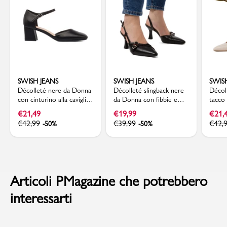
SWISH JEANS
SWISH JEANS
SWIS
Décolleté nere da Donna
Décolleté slingback nere
Décol
con cinturino alla caviglia
da Donna con fibbie e
tacco
e tacco 5,5 cm Swish
tacco a rocchetto 7,5 cm
bianc
€
21,49
€
19,99
€
21,
Jeans
Swish Jeans
Donna
€
42,99
€
39,99
€
42,
-50%
-50%
Swish 
Articoli PMagazine che potrebbero
interessarti