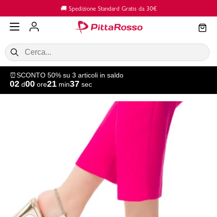
Vai al contenuto principale
 30€
🔙 Reso GRATUITO in Negoz
⏰SCONTO 50% su 3 articoli in saldo
02
00
21
37
d
ore
min
sec
SALDI
Donna