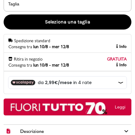
Taglia
Promo & News
Seleziona una taglia
negozi
Spedizione standard
contatti
Consegna tra
lun 10/8 - mer 12/8
Info
pcard
Ritira in negozio
GRATUITA
Consegna tra
lun 10/8 - mer 12/8
Info
Gift card
Leggi
Descrizione