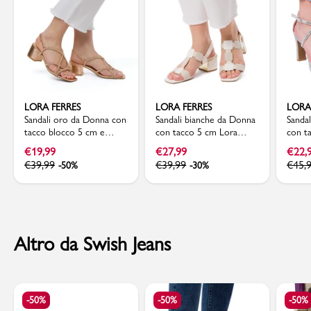
LORA FERRES
LORA FERRES
LORA
Sandali oro da Donna con
Sandali bianche da Donna
Sanda
tacco blocco 5 cm e
con tacco 5 cm Lora
con t
gioiello strass Lora Ferres
Ferres
dettag
€
19,99
€
27,99
€
22,
strass
€
39,99
€
39,99
€
45,
-50%
-30%
Altro da Swish Jeans
-50%
-50%
-50%