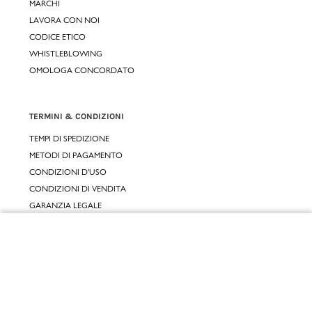
MARCHI
LAVORA CON NOI
CODICE ETICO
WHISTLEBLOWING
OMOLOGA CONCORDATO
TERMINI & CONDIZIONI
TEMPI DI SPEDIZIONE
METODI DI PAGAMENTO
CONDIZIONI D'USO
CONDIZIONI DI VENDITA
GARANZIA LEGALE
GARANZIA CONVENZIONALE
Chiudi
SERVIZIO CLIENTI
Vai al mio carrello
CONTATTACI
RESI E RIMBORSI